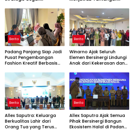
Perkawinan Usia Anak
Ekonomi Daerah
Berita
Berita
Padang Panjang Siap Jadi
Winarno Ajak Seluruh
Pusat Pengembangan
Elemen Bersinergi Lindungi
Fashion Kreatif Berbasis
Anak dari Kekerasan dan
Budaya Lokal
Pernikahan Dini
Berita
Berita
Allex Saputra: Keluarga
Allex Saputra Ajak Semua
Berkualitas Lahir dari
Pihak Bersinergi Bangun
Orang Tua yang Terus
Ekosistem Halal di Padang
Belajar
Panjang