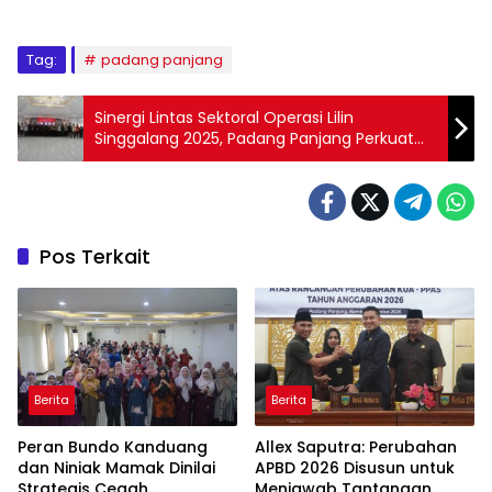
Tag:
padang panjang
Sinergi Lintas Sektoral Operasi Lilin
Singgalang 2025, Padang Panjang Perkuat
Kesiapsiagaan Nataru
Pos Terkait
Berita
Berita
Peran Bundo Kanduang
Allex Saputra: Perubahan
dan Niniak Mamak Dinilai
APBD 2026 Disusun untuk
Strategis Cegah
Menjawab Tantangan