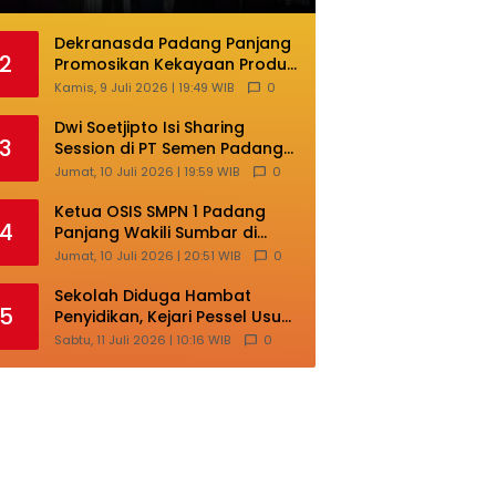
Dekranasda Padang Panjang
2
Promosikan Kekayaan Produk
Lokal di Ajang Nasional
Kamis, 9 Juli 2026 | 19:49 WIB
0
Makassar
Dwi Soetjipto Isi Sharing
3
Session di PT Semen Padang;
Perusahaan Dituntut Lakukan
Jumat, 10 Juli 2026 | 19:59 WIB
0
Transformasi
Ketua OSIS SMPN 1 Padang
4
Panjang Wakili Sumbar di
Ajang Nasional Bintang Sobat
Jumat, 10 Juli 2026 | 20:51 WIB
0
SMP
Sekolah Diduga Hambat
5
Penyidikan, Kejari Pessel Usut
Dugaan Pungli SMAN 3 Painan
Sabtu, 11 Juli 2026 | 10:16 WIB
0