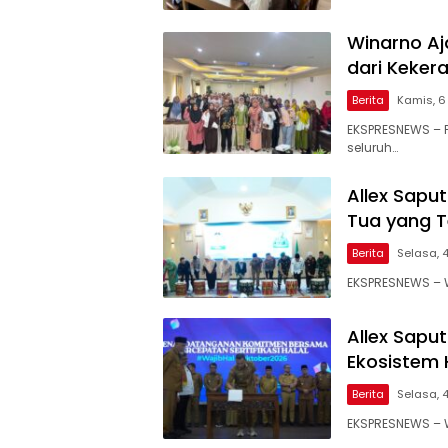
Winarno Aj
dari Keker
Berita
Kamis, 6
EKSPRESNEWS – 
seluruh…
Allex Saput
Tua yang T
Berita
Selasa, 
EKSPRESNEWS – W
Allex Sapu
Ekosistem 
Berita
Selasa, 
EKSPRESNEWS – W