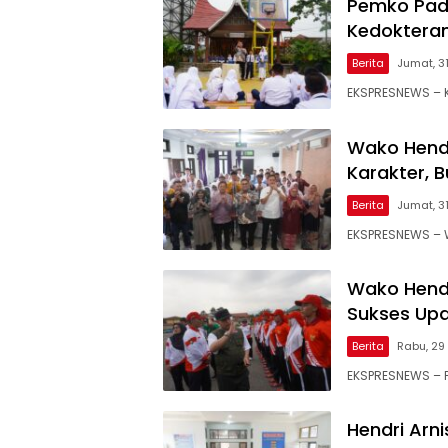
Pemko Pad
Kedokteran,
Berita
Jumat, 31
EKSPRESNEWS – K
Wako Hendr
Karakter, 
Berita
Jumat, 31
EKSPRESNEWS – W
Wako Hendr
Sukses Upa
Berita
Rabu, 29 
EKSPRESNEWS – 
Hendri Arn