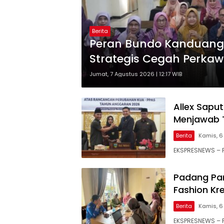
Berita
Peran Bundo Kanduang 
Strategis Cegah Perkaw
Jumat, 7 Agustus 2026 | 12:17 WIB
Allex Sapu
Menjawab 
Berita
Kamis, 6
EKSPRESNEWS – 
Padang Pa
Fashion Kr
Berita
Kamis, 6
EKSPRESNEWS – P