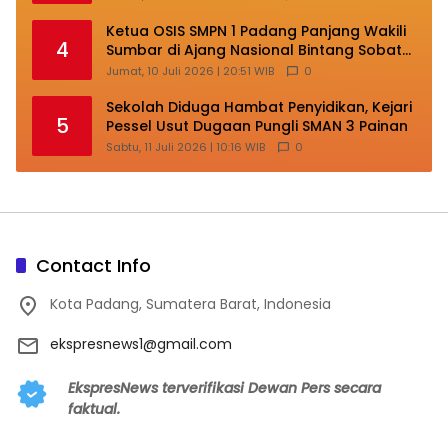
Ketua OSIS SMPN 1 Padang Panjang Wakili
4
Sumbar di Ajang Nasional Bintang Sobat
SMP
Jumat, 10 Juli 2026 | 20:51 WIB
0
Sekolah Diduga Hambat Penyidikan, Kejari
5
Pessel Usut Dugaan Pungli SMAN 3 Painan
Sabtu, 11 Juli 2026 | 10:16 WIB
0
Contact Info
Kota Padang, Sumatera Barat, Indonesia
ekspresnews1@gmail.com
EkspresNews terverifikasi Dewan Pers secara
faktual.