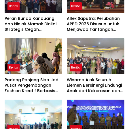
Berita
Berita
Peran Bundo Kanduang
Allex Saputra: Perubahan
dan Niniak Mamak Dinilai
APBD 2026 Disusun untuk
Strategis Cegah
Menjawab Tantangan
Perkawinan Usia Anak
Ekonomi Daerah
Berita
Berita
Padang Panjang Siap Jadi
Winarno Ajak Seluruh
Pusat Pengembangan
Elemen Bersinergi Lindungi
Fashion Kreatif Berbasis
Anak dari Kekerasan dan
Budaya Lokal
Pernikahan Dini