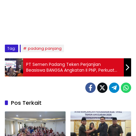
Tag:
padang panjang
PT Semen Padang Teken Perjanjian
Beasiswa BANGSA Angkatan II PNP, Perkuat
Investasi SDM 23 Anak Nagari
Pos Terkait