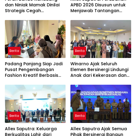
dan Niniak Mamak Dinilai
APBD 2026 Disusun untuk
Strategis Cegah
Menjawab Tantangan
Perkawinan Usia Anak
Ekonomi Daerah
Berita
Berita
Padang Panjang Siap Jadi
Winarno Ajak Seluruh
Pusat Pengembangan
Elemen Bersinergi Lindungi
Fashion Kreatif Berbasis
Anak dari Kekerasan dan
Budaya Lokal
Pernikahan Dini
Berita
Berita
Allex Saputra: Keluarga
Allex Saputra Ajak Semua
Berkualitas Lahir dari
Pihak Bersinergi Bangun