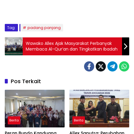
Tag:
padang panjang
Wawako Allex Ajak Masyarakat Perbanyak
Membaca Al-Qur’an dan Tingkatkan Ibadah
Pos Terkait
Berita
Berita
Peran Bundo Kanduang
Allex Saputra: Perubahan