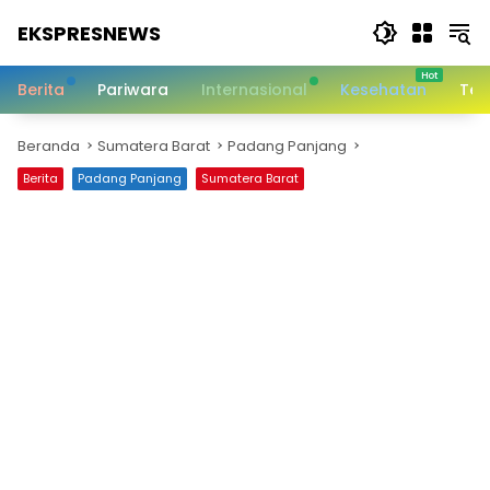
Langsung
EKSPRESNEWS
ke
konten
Informasi
Dalam
Berita
Pariwara
Internasional
Kesehatan
Tek
Satu
Sentuhan
Beranda
Sumatera Barat
Padang Panjang
Berita
Padang Panjang
Sumatera Barat