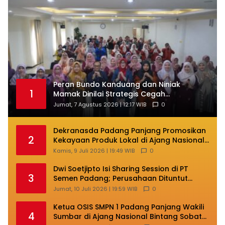
Peran Bundo Kanduang dan Niniak
1
Mamak Dinilai Strategis Cegah
Perkawinan Usia Anak
Jumat, 7 Agustus 2026 | 12:17 WIB
0
Dekranasda Padang Panjang Promosikan
2
Kekayaan Produk Lokal di Ajang Nasional
Makassar
Kamis, 9 Juli 2026 | 19:49 WIB
0
Dwi Soetjipto Isi Sharing Session di PT
3
Semen Padang; Perusahaan Dituntut
Lakukan Transformasi
Jumat, 10 Juli 2026 | 19:59 WIB
0
Ketua OSIS SMPN 1 Padang Panjang Wakili
4
Sumbar di Ajang Nasional Bintang Sobat