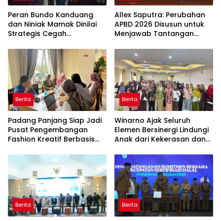
Peran Bundo Kanduang
Allex Saputra: Perubahan
dan Niniak Mamak Dinilai
APBD 2026 Disusun untuk
Strategis Cegah
Menjawab Tantangan
Perkawinan Usia Anak
Ekonomi Daerah
Berita
Berita
Padang Panjang Siap Jadi
Winarno Ajak Seluruh
Pusat Pengembangan
Elemen Bersinergi Lindungi
Fashion Kreatif Berbasis
Anak dari Kekerasan dan
Budaya Lokal
Pernikahan Dini
Berita
Berita