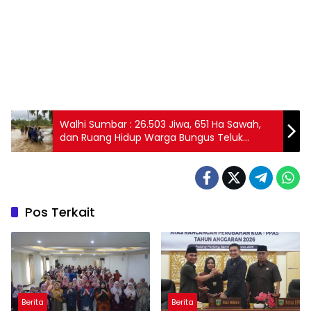
Walhi Sumbar : 26.503 Jiwa, 651 Ha Sawah,
dan Ruang Hidup Warga Bungus Teluk
Kabung dalam Ancaman
Pos Terkait
Berita
Berita