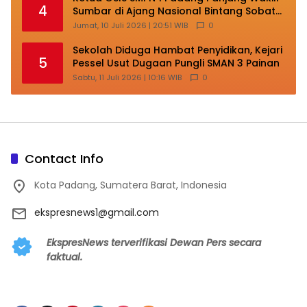
4
Sumbar di Ajang Nasional Bintang Sobat
SMP
Jumat, 10 Juli 2026 | 20:51 WIB
0
Sekolah Diduga Hambat Penyidikan, Kejari
5
Pessel Usut Dugaan Pungli SMAN 3 Painan
Sabtu, 11 Juli 2026 | 10:16 WIB
0
Contact Info
Kota Padang, Sumatera Barat, Indonesia
ekspresnews1@gmail.com
EkspresNews terverifikasi Dewan Pers secara
faktual.