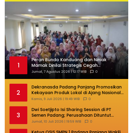
Peran Bundo Kanduang dan Niniak
1
Mamak Dinilai Strategis Cegah
Perkawinan Usia Anak
Jumat, 7 Agustus 2026 | 12:17 WIB
0
Dekranasda Padang Panjang Promosikan
2
Kekayaan Produk Lokal di Ajang Nasional
Makassar
Kamis, 9 Juli 2026 | 19:49 WIB
0
Dwi Soetjipto Isi Sharing Session di PT
3
Semen Padang; Perusahaan Dituntut
Lakukan Transformasi
Jumat, 10 Juli 2026 | 19:59 WIB
0
Ketua OSIS SMPN 1 Padang Panjang Wakili