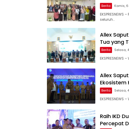
Berita
Kamis, 6
EKSPRESNEWS – 
seluruh…
Allex Saput
Tua yang T
Berita
Selasa, 
EKSPRESNEWS – W
Allex Sapu
Ekosistem 
Berita
Selasa, 
EKSPRESNEWS – W
Raih IKD D
Percepat Di