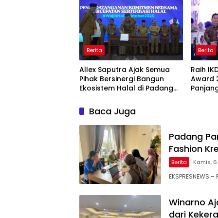
Berita
Berita
Allex Saputra Ajak Semua
Raih IK
Pihak Bersinergi Bangun
Award 
Ekosistem Halal di Padang
Panjang
Panjang
Pelayan
Baca Juga
Padang Pa
Fashion Kr
Berita
Kamis, 6
EKSPRESNEWS – P
Winarno Aj
dari Keker