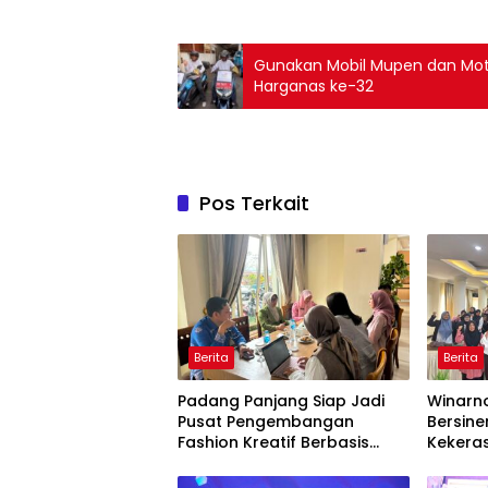
Gunakan Mobil Mupen dan Motor
Harganas ke-32
Pos Terkait
Berita
Berita
Padang Panjang Siap Jadi
Winarno
Pusat Pengembangan
Bersine
Fashion Kreatif Berbasis
Kekera
Budaya Lokal
Dini