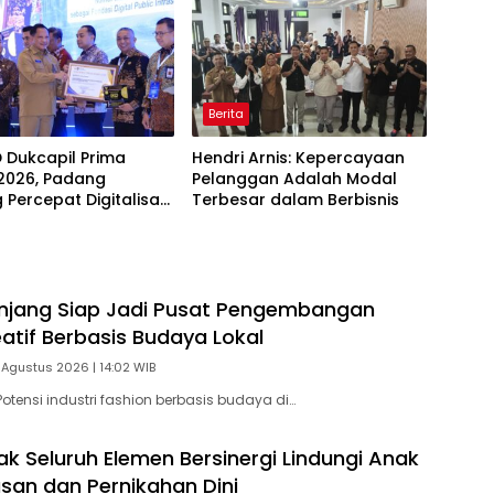
Berita
D Dukcapil Prima
Hendri Arnis: Kepercayaan
2026, Padang
Pelanggan Adalah Modal
 Percepat Digitalisasi
Terbesar dalam Berbisnis
an Publik
njang Siap Jadi Pusat Pengembangan
eatif Berbasis Budaya Lokal
 Agustus 2026 | 14:02 WIB
otensi industri fashion berbasis budaya di…
ak Seluruh Elemen Bersinergi Lindungi Anak
asan dan Pernikahan Dini