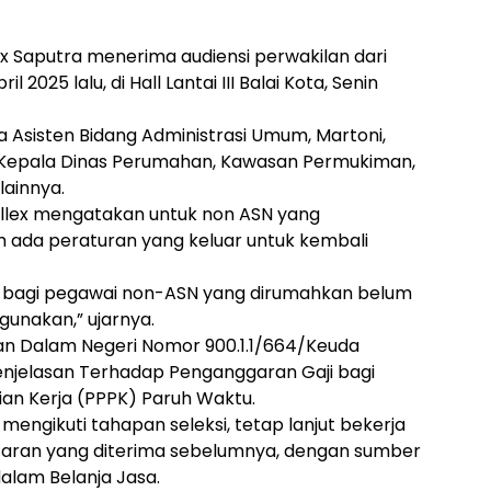
ex Saputra menerima audiensi perwakilan dari
2025 lalu, di Hall Lantai III Balai Kota, Senin
 Asisten Bidang Administrasi Umum, Martoni,
 Kepala Dinas Perumahan, Kawasan Permukiman,
lainnya.
lex mengatakan untuk non ASN yang
 ada peraturan yang keluar untuk kembali
ji bagi pegawai non-ASN yang dirumahkan belum
gunakan,” ujarnya.
ian Dalam Negeri Nomor 900.1.1/664/Keuda
Penjelasan Terhadap Penganggaran Gaji bagi
an Kerja (PPPK) Paruh Waktu.
engikuti tahapan seleksi, tetap lanjut bekerja
esaran yang diterima sebelumnya, dengan sumber
alam Belanja Jasa.