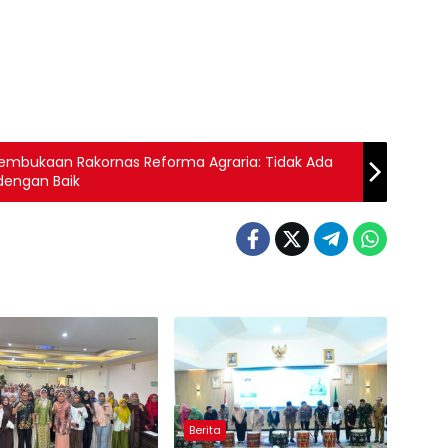
embukaan Rakornas Reforma Agraria: Tidak Ada
dengan Baik
Berita