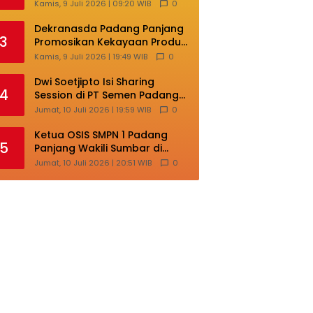
Masih Terlalu Sentralistik,
Kamis, 9 Juli 2026 | 09:20 WIB
0
Daerah Kepulauan
Kehilangan Ruang
Dekranasda Padang Panjang
3
Berkembang
Promosikan Kekayaan Produk
Lokal di Ajang Nasional
Kamis, 9 Juli 2026 | 19:49 WIB
0
Makassar
Dwi Soetjipto Isi Sharing
4
Session di PT Semen Padang;
Perusahaan Dituntut Lakukan
Jumat, 10 Juli 2026 | 19:59 WIB
0
Transformasi
Ketua OSIS SMPN 1 Padang
5
Panjang Wakili Sumbar di
Ajang Nasional Bintang Sobat
Jumat, 10 Juli 2026 | 20:51 WIB
0
SMP