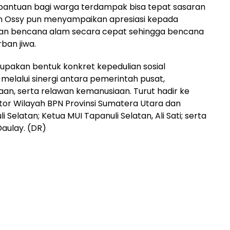
i bantuan bagi warga terdampak bisa tepat sasaran
en Ossy pun menyampaikan apresiasi kepada
nan bencana alam secara cepat sehingga bencana
ban jiwa.
pakan bentuk konkret kepedulian sosial
elalui sinergi antara pemerintah pusat,
n, serta relawan kemanusiaan. Turut hadir ke
ntor Wilayah BPN Provinsi Sumatera Utara dan
elatan; Ketua MUI Tapanuli Selatan, Ali Sati; serta
Daulay. (DR)