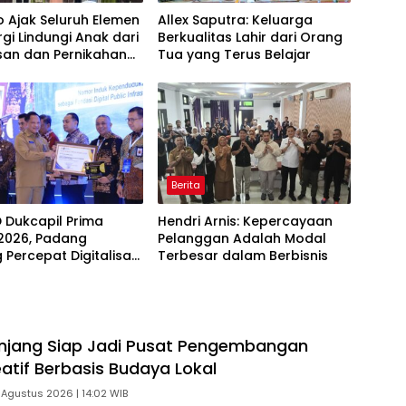
 Ajak Seluruh Elemen
Allex Saputra: Keluarga
rgi Lindungi Anak dari
Berkualitas Lahir dari Orang
san dan Pernikahan
Tua yang Terus Belajar
Berita
D Dukcapil Prima
Hendri Arnis: Kepercayaan
2026, Padang
Pelanggan Adalah Modal
 Percepat Digitalisasi
Terbesar dalam Berbisnis
an Publik
njang Siap Jadi Pusat Pengembangan
eatif Berbasis Budaya Lokal
 Agustus 2026 | 14:02 WIB