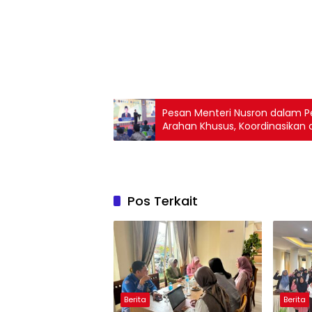
Pesan Menteri Nusron dalam P
Arahan Khusus, Koordinasikan 
Pos Terkait
Berita
Berita