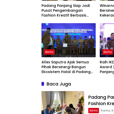
Padang Panjang Siap Jadi
Winarno
Pusat Pengembangan
Bersine
Fashion Kreatif Berbasis
Kekera
Budaya Lokal
Dini
Berita
Berita
Allex Saputra Ajak Semua
Raih IK
Pihak Bersinergi Bangun
Award 
Ekosistem Halal di Padang
Panjang
Panjang
Pelayan
Baca Juga
Padang Pa
Fashion Kr
Berita
Kamis, 6