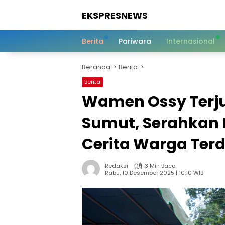
Langsung
EKSPRESNEWS
ke
konten
Informasi
Dalam
Berita
Pariwara
Internasional
Satu
Sentuhan
Beranda
Berita
Berita
Wamen Ossy Terju
Sumut, Serahkan
Cerita Warga Te
Redaksi
3 Min Baca
Rabu, 10 Desember 2025 | 10:10 WIB