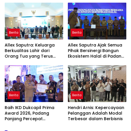
Berita
Berita
Allex Saputra: Keluarga
Allex Saputra Ajak Semua
Berkualitas Lahir dari
Pihak Bersinergi Bangun
Orang Tua yang Terus
Ekosistem Halal di Padang
Belajar
Panjang
Berita
Berita
Raih IKD Dukcapil Prima
Hendri Arnis: Kepercayaan
Award 2026, Padang
Pelanggan Adalah Modal
Panjang Percepat
Terbesar dalam Berbisnis
Digitalisasi Pelayanan
Publik