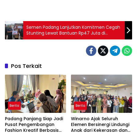
Semen Padang Lanjutkan Komitmen Cegah
Stunting Lewat Bantuan Rp47 Juta di
Hardiknas 2025
Pos Terkait
Berita
Berita
Padang Panjang Siap Jadi
Winarno Ajak Seluruh
Pusat Pengembangan
Elemen Bersinergi Lindungi
Fashion Kreatif Berbasis
Anak dari Kekerasan dan
Budaya Lokal
Pernikahan Dini