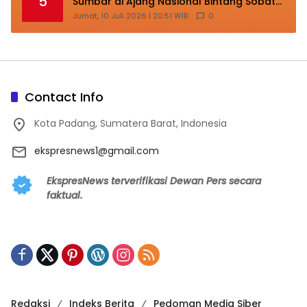
5
Sumbar di Ajang Nasional Bintang Sobat
SMP
Jumat, 10 Juli 2026 | 20:51 WIB
0
Contact Info
Kota Padang, Sumatera Barat, Indonesia
ekspresnews1@gmail.com
EkspresNews terverifikasi Dewan Pers secara
faktual.
Redaksi
Indeks Berita
Pedoman Media Siber