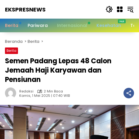
Langsung
EKSPRESNEWS
ke
konten
Informasi
Dalam
Berita
Pariwara
Internasional
Kesehatan
Tek
Satu
Sentuhan
Beranda
Berita
Berita
Semen Padang Lepas 48 Calon
Jemaah Haji Karyawan dan
Pensiunan
Redaksi
2 Min Baca
Kamis, 1 Mei 2025 | 07:40 WIB