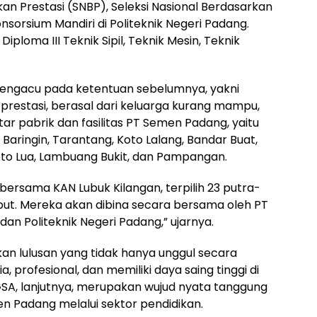
kan Prestasi (SNBP), Seleksi Nasional Berdasarkan
onsorsium Mandiri di Politeknik Negeri Padang.
Diploma III Teknik Sipil, Teknik Mesin, Teknik
mengacu pada ketentuan sebelumnya, yakni
rprestasi, berasal dari keluarga kurang mampu,
itar pabrik dan fasilitas PT Semen Padang, yaitu
Baringin, Tarantang, Koto Lalang, Bandar Buat,
Koto Lua, Lambuang Bukit, dan Pampangan.
i bersama KAN Lubuk Kilangan, terpilih 23 putra-
sebut. Mereka akan dibina secara bersama oleh PT
an Politeknik Negeri Padang,” ujarnya.
kan lulusan yang tidak hanya unggul secara
, profesional, dan memiliki daya saing tinggi di
GSA, lanjutnya, merupakan wujud nyata tanggung
en Padang melalui sektor pendidikan.