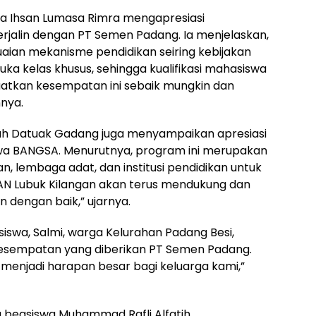
ma Ihsan Lumasa Rimra mengapresiasi
rjalin dengan PT Semen Padang. Ia menjelaskan,
aian mekanisme pendidikan seiring kebijakan
ka kelas khusus, sehingga kualifikasi mahasiswa
nfaatkan kesempatan ini sebaik mungkin dan
nnya.
ah Datuak Gadang juga menyampaikan apresiasi
wa BANGSA. Menurutnya, program ini merupakan
, lembaga adat, dan institusi pendidikan untuk
KAN Lubuk Kilangan akan terus mendukung dan
 dengan baik,” ujarnya.
iswa, Salmi, warga Kelurahan Padang Besi,
esempatan yang diberikan PT Semen Padang.
menjadi harapan besar bagi keluarga kami,”
a beasiswa Muhammad Rafli Alfatih