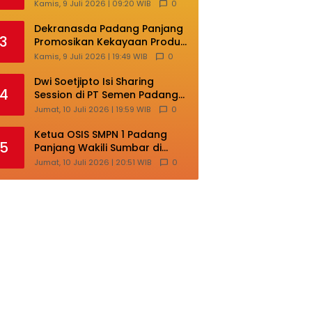
Masih Terlalu Sentralistik,
Kamis, 9 Juli 2026 | 09:20 WIB
0
Daerah Kepulauan
Kehilangan Ruang
Dekranasda Padang Panjang
3
Berkembang
Promosikan Kekayaan Produk
Lokal di Ajang Nasional
Kamis, 9 Juli 2026 | 19:49 WIB
0
Makassar
Dwi Soetjipto Isi Sharing
4
Session di PT Semen Padang;
Perusahaan Dituntut Lakukan
Jumat, 10 Juli 2026 | 19:59 WIB
0
Transformasi
Ketua OSIS SMPN 1 Padang
5
Panjang Wakili Sumbar di
Ajang Nasional Bintang Sobat
Jumat, 10 Juli 2026 | 20:51 WIB
0
SMP