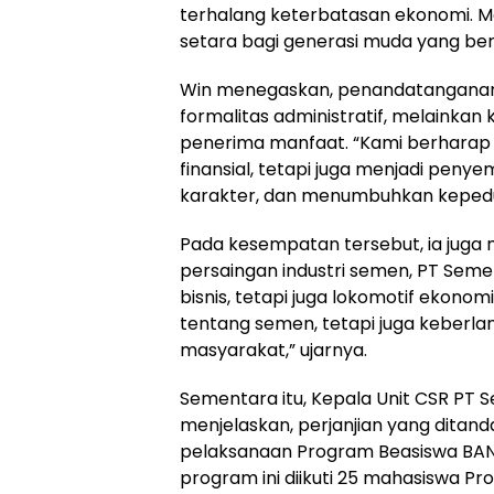
terhalang keterbatasan ekonomi. M
setara bagi generasi muda yang berp
Win menegaskan, penandatanganan p
formalitas administratif, melaink
penerima manfaat. “Kami berharap 
finansial, tetapi juga menjadi pen
karakter, dan menumbuhkan kepeduli
Pada kesempatan tersebut, ia juga
persaingan industri semen, PT Seme
bisnis, tetapi juga lokomotif ekon
tentang semen, tetapi juga keberlan
masyarakat,” ujarnya.
Sementara itu, Kepala Unit CSR PT S
menjelaskan, perjanjian yang ditan
pelaksanaan Program Beasiswa BAN
program ini diikuti 25 mahasiswa Pro