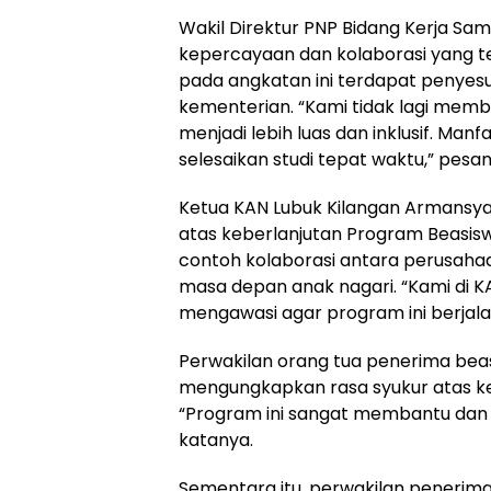
Wakil Direktur PNP Bidang Kerja Sa
kepercayaan dan kolaborasi yang te
pada angkatan ini terdapat penyesu
kementerian. “Kami tidak lagi membu
menjadi lebih luas dan inklusif. Ma
selesaikan studi tepat waktu,” pesa
Ketua KAN Lubuk Kilangan Armansy
atas keberlanjutan Program Beasis
contoh kolaborasi antara perusahaan
masa depan anak nagari. “Kami di 
mengawasi agar program ini berjalan
Perwakilan orang tua penerima beas
mengungkapkan rasa syukur atas k
“Program ini sangat membantu dan 
katanya.
Sementara itu, perwakilan penerim