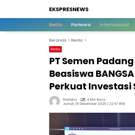
Langsung
EKSPRESNEWS
ke
konten
Informasi
Dalam
Berita
Pariwara
Internasional
Satu
Sentuhan
Beranda
Berita
Berita
PT Semen Padang 
Beasiswa BANGSA 
Perkuat Investasi
Redaksi
4 Min Baca
Jumat, 19 Desember 2025 | 22:47 WIB