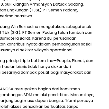
 Lubuk Kilangan Armansyah Datuak Gadang,
 dan Lingkungan (TJSL) PT Semen Padang,
enerima beasiswa.
adang Win Bernadino mengatakan, sebagai anak
) Tbk (SIG), PT Semen Padang telah tumbuh dan
matera Barat. Karena itu, perusahaan
an kontribusi nyata dalam pembangunan sosial
snya di sekitar wilayah operasional.
g prinsip triple bottom line—People, Planet, dan
silan bisnis tidak hanya diukur dari
ari besarnya dampak positif bagi masyarakat dan
 BANGSA merupakan bagian dari komitmen
embangan SDM melalui pendidikan. Menurutnya,
 panjang bagi masa depan bangsa. “Kami percaya
leh akses pendidikan berkualitas tanpa