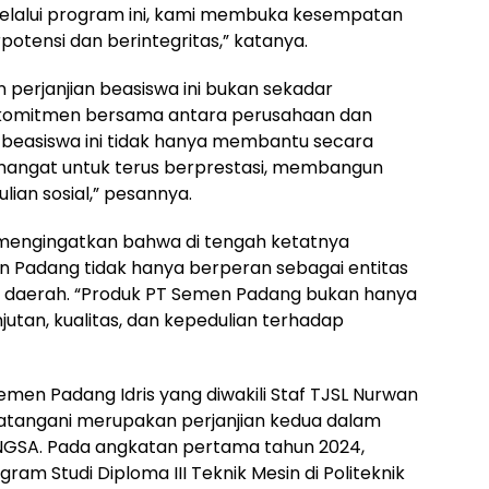
elalui program ini, kami membuka kesempatan
otensi dan berintegritas,” katanya.
erjanjian beasiswa ini bukan sekadar
an komitmen bersama antara perusahaan dan
beasiswa ini tidak hanya membantu secara
yemangat untuk terus berprestasi, membangun
an sosial,” pesannya.
 mengingatkan bahwa di tengah ketatnya
n Padang tidak hanya berperan sebagai entitas
omi daerah. “Produk PT Semen Padang bukan hanya
jutan, kualitas, dan kepedulian terhadap
emen Padang Idris yang diwakili Staf TJSL Nurwan
datangani merupakan perjanjian kedua dalam
GSA. Pada angkatan pertama tahun 2024,
gram Studi Diploma III Teknik Mesin di Politeknik