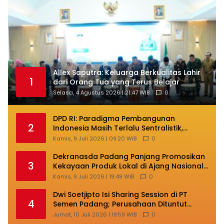
Allex Saputra: Keluarga Berkualitas Lahir
1
dari Orang Tua yang Terus Belajar
Selasa, 4 Agustus 2026 | 21:47 WIB
0
DPD RI: Paradigma Pembangunan
2
Indonesia Masih Terlalu Sentralistik,
Daerah Kepulauan Kehilangan Ruang
Kamis, 9 Juli 2026 | 09:20 WIB
0
Berkembang
Dekranasda Padang Panjang Promosikan
3
Kekayaan Produk Lokal di Ajang Nasional
Makassar
Kamis, 9 Juli 2026 | 19:49 WIB
0
Dwi Soetjipto Isi Sharing Session di PT
4
Semen Padang; Perusahaan Dituntut
Lakukan Transformasi
Jumat, 10 Juli 2026 | 19:59 WIB
0