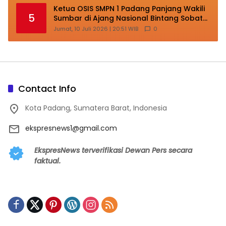
Ketua OSIS SMPN 1 Padang Panjang Wakili
5
Sumbar di Ajang Nasional Bintang Sobat
SMP
Jumat, 10 Juli 2026 | 20:51 WIB
0
Contact Info
Kota Padang, Sumatera Barat, Indonesia
ekspresnews1@gmail.com
EkspresNews terverifikasi Dewan Pers secara
faktual.