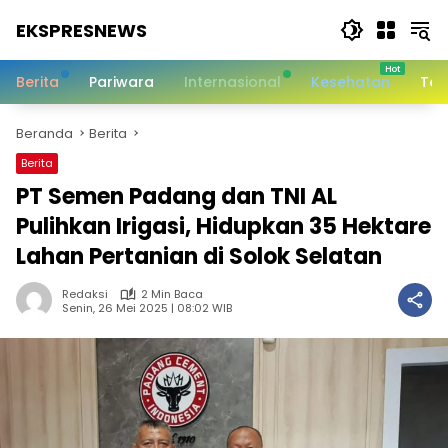
Langsung
EKSPRESNEWS
ke
konten
Informasi
Dalam
Berita
Pariwara
Internasional
Kesehatan
Tek
Satu
Sentuhan
Beranda
Berita
Berita
PT Semen Padang dan TNI AL
Pulihkan Irigasi, Hidupkan 35 Hektare
Lahan Pertanian di Solok Selatan
Redaksi
2 Min Baca
Senin, 26 Mei 2025 | 08:02 WIB