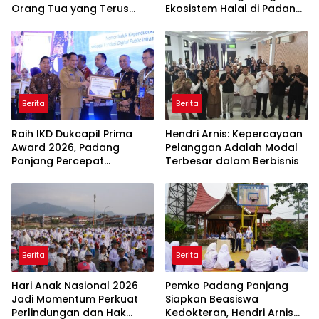
Orang Tua yang Terus
Ekosistem Halal di Padang
Belajar
Panjang
Berita
Berita
Raih IKD Dukcapil Prima
Hendri Arnis: Kepercayaan
Award 2026, Padang
Pelanggan Adalah Modal
Panjang Percepat
Terbesar dalam Berbisnis
Digitalisasi Pelayanan
Publik
Berita
Berita
Hari Anak Nasional 2026
Pemko Padang Panjang
Jadi Momentum Perkuat
Siapkan Beasiswa
Perlindungan dan Hak
Kedokteran, Hendri Arnis