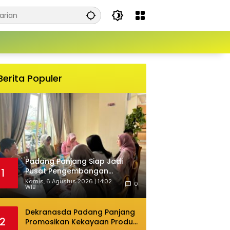
Berita Populer
Padang Panjang Siap Jadi
Pusat Pengembangan
1
Fashion Kreatif Berbasis
Kamis, 6 Agustus 2026 | 14:02
0
WIB
Budaya Lokal
Dekranasda Padang Panjang
2
Promosikan Kekayaan Produk