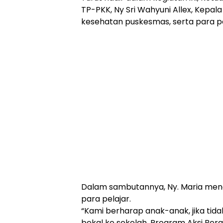
TP-PKK, Ny Sri Wahyuni Allex, Kepala
kesehatan puskesmas, serta para p
Dalam sambutannya, Ny. Maria men
para pelajar.
“Kami berharap anak-anak, jika ti
bekal ke sekolah. Program Aksi Bergi