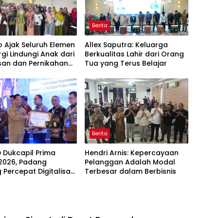
Berita
 Ajak Seluruh Elemen
Allex Saputra: Keluarga
rgi Lindungi Anak dari
Berkualitas Lahir dari Orang
san dan Pernikahan
Tua yang Terus Belajar
Berita
D Dukcapil Prima
Hendri Arnis: Kepercayaan
2026, Padang
Pelanggan Adalah Modal
 Percepat Digitalisasi
Terbesar dalam Berbisnis
an Publik