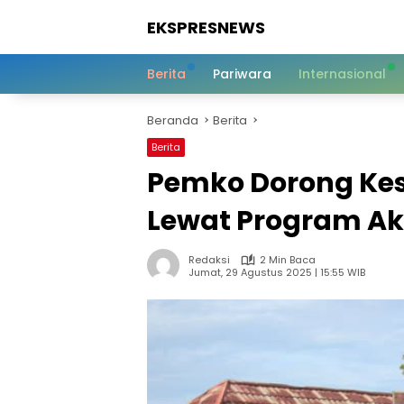
Langsung
EKSPRESNEWS
ke
konten
Informasi
Dalam
Berita
Pariwara
Internasional
Satu
Sentuhan
Beranda
Berita
Berita
Pemko Dorong Kes
Lewat Program Aks
Redaksi
2 Min Baca
Jumat, 29 Agustus 2025 | 15:55 WIB