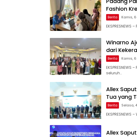
Padang Pa
Fashion Kr
Berita
Kamis, 6
EKSPRESNEWS – P
Winarno Aj
dari Keker
Berita
Kamis, 6
EKSPRESNEWS – 
seluruh…
Allex Saput
Tua yang T
Berita
Selasa, 
EKSPRESNEWS – W
Allex Sapu