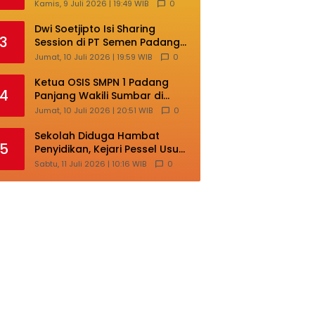
Lokal di Ajang Nasional
Kamis, 9 Juli 2026 | 19:49 WIB
0
Makassar
Dwi Soetjipto Isi Sharing
3
Session di PT Semen Padang;
Perusahaan Dituntut Lakukan
Jumat, 10 Juli 2026 | 19:59 WIB
0
Transformasi
Ketua OSIS SMPN 1 Padang
4
Panjang Wakili Sumbar di
Ajang Nasional Bintang Sobat
Jumat, 10 Juli 2026 | 20:51 WIB
0
SMP
Sekolah Diduga Hambat
5
Penyidikan, Kejari Pessel Usut
Dugaan Pungli SMAN 3 Painan
Sabtu, 11 Juli 2026 | 10:16 WIB
0