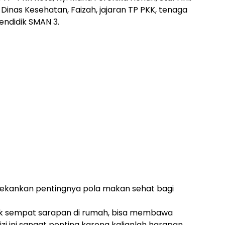
 Dinas Kesehatan, Faizah, jajaran TP PKK, tenaga
endidik SMAN 3.
ekankan pentingnya pola makan sehat bagi
dak sempat sarapan di rumah, bisa membawa
zi ini sangat penting karena kalianlah harapan