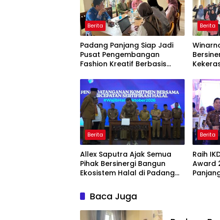
Berita
Berita
Padang Panjang Siap Jadi
Winarno
Pusat Pengembangan
Bersine
Fashion Kreatif Berbasis
Kekera
Budaya Lokal
Dini
Berita
Berita
Allex Saputra Ajak Semua
Raih IK
Pihak Bersinergi Bangun
Award 
Ekosistem Halal di Padang
Panjang
Panjang
Pelayan
Baca Juga