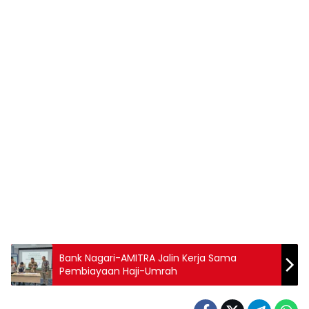
Bank Nagari-AMITRA Jalin Kerja Sama
Pembiayaan Haji-Umrah