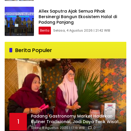
Allex Saputra Ajak Semua Pihak
Bersinergi Bangun Ekosistem Halal di
Padang Panjang
Berita
Selasa, 4 Agustus 2026 | 21:42 WIB
Berita Populer
Padang Gastronomy Market Hadirkan
1
Kuliner Tradisional, Jadi Daya Tarik Wisata
di HJK ke-357
Sabtu, 8 Agustus 2026 | 17:19 WIB
0