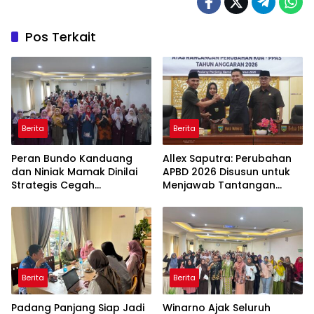
Pos Terkait
Berita
Berita
Peran Bundo Kanduang
Allex Saputra: Perubahan
dan Niniak Mamak Dinilai
APBD 2026 Disusun untuk
Strategis Cegah
Menjawab Tantangan
Perkawinan Usia Anak
Ekonomi Daerah
Berita
Berita
Padang Panjang Siap Jadi
Winarno Ajak Seluruh