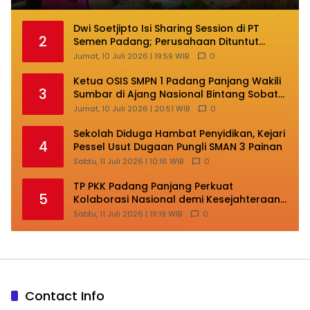
Dwi Soetjipto Isi Sharing Session di PT
2
Semen Padang; Perusahaan Dituntut
Lakukan Transformasi
Jumat, 10 Juli 2026 | 19:59 WIB
0
Ketua OSIS SMPN 1 Padang Panjang Wakili
3
Sumbar di Ajang Nasional Bintang Sobat
SMP
Jumat, 10 Juli 2026 | 20:51 WIB
0
Sekolah Diduga Hambat Penyidikan, Kejari
4
Pessel Usut Dugaan Pungli SMAN 3 Painan
Sabtu, 11 Juli 2026 | 10:16 WIB
0
TP PKK Padang Panjang Perkuat
5
Kolaborasi Nasional demi Kesejahteraan
Keluarga
Sabtu, 11 Juli 2026 | 19:19 WIB
0
Contact Info