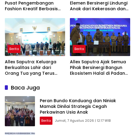
Pusat Pengembangan
Elemen Bersinergi Lindungi
Fashion Kreatif Berbasis
Anak dari Kekerasan dan
Budaya Lokal
Pernikahan Dini
Berita
Berita
Allex Saputra: Keluarga
Allex Saputra Ajak Semua
Berkualitas Lahir dari
Pihak Bersinergi Bangun
Orang Tua yang Terus
Ekosistem Halal di Padang
Belajar
Panjang
Baca Juga
Peran Bundo Kanduang dan Niniak
Mamak Dinilai Strategis Cegah
Perkawinan Usia Anak
Berita
Jumat, 7 Agustus 2026 | 12:17 WIB