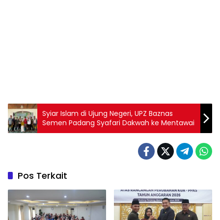
Syiar Islam di Ujung Negeri, UPZ Baznas
Semen Padang Syafari Dakwah ke Mentawai
Pos Terkait