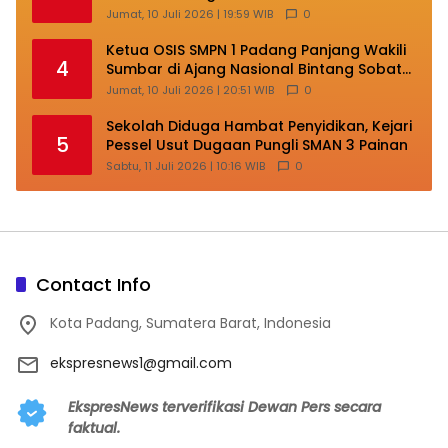
Lakukan Transformasi
Jumat, 10 Juli 2026 | 19:59 WIB
0
Ketua OSIS SMPN 1 Padang Panjang Wakili
4
Sumbar di Ajang Nasional Bintang Sobat
SMP
Jumat, 10 Juli 2026 | 20:51 WIB
0
Sekolah Diduga Hambat Penyidikan, Kejari
5
Pessel Usut Dugaan Pungli SMAN 3 Painan
Sabtu, 11 Juli 2026 | 10:16 WIB
0
Contact Info
Kota Padang, Sumatera Barat, Indonesia
ekspresnews1@gmail.com
EkspresNews terverifikasi Dewan Pers secara
faktual.