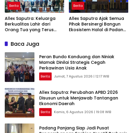
Berita
Berita
Allex Saputra: Keluarga
Allex Saputra Ajak Semua
Berkualitas Lahir dari
Pihak Bersinergi Bangun
Orang Tua yang Terus
Ekosistem Halal di Padang
Belajar
Panjang
Baca Juga
Peran Bundo Kanduang dan Niniak
Mamak Dinilai Strategis Cegah
Perkawinan Usia Anak
Berita
Jumat, 7 Agustus 2026 | 12:17 WIB
Allex Saputra: Perubahan APBD 2026
Disusun untuk Menjawab Tantangan
Ekonomi Daerah
Berita
Kamis, 6 Agustus 2026 | 19:08 WIB
Padang Panjang Siap Jadi Pusat