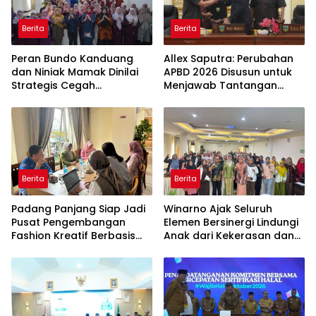
Berita
Berita
Peran Bundo Kanduang
Allex Saputra: Perubahan
dan Niniak Mamak Dinilai
APBD 2026 Disusun untuk
Strategis Cegah
Menjawab Tantangan
Perkawinan Usia Anak
Ekonomi Daerah
Berita
Berita
Padang Panjang Siap Jadi
Winarno Ajak Seluruh
Pusat Pengembangan
Elemen Bersinergi Lindungi
Fashion Kreatif Berbasis
Anak dari Kekerasan dan
Budaya Lokal
Pernikahan Dini