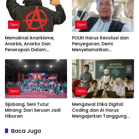
Opini
Opini
Memaknai Anarkisme,
POLRI Harus Revolusi dan
Anarkis, Anarko Dan
Penyegaran, Demi
Penerapan Dalam
Menyelamatkan
Keseharian
Wibawanya
Opini
Opini
Sijobang, Seni Tutur
Mengawal Etika Digital:
Minang: Dari Seruan Jadi
Coding dan AI Harus
Hiburan
Mengajarkan Tanggung
Jawab Sejak Dini
Baca Juga