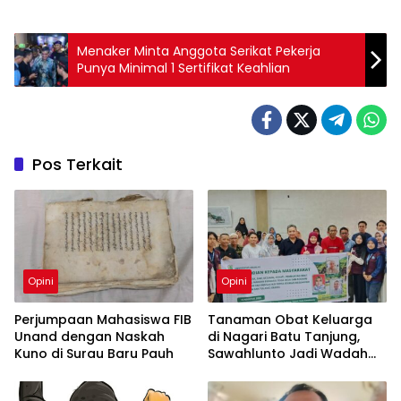
Menaker Minta Anggota Serikat Pekerja
Punya Minimal 1 Sertifikat Keahlian
Pos Terkait
Opini
Opini
Perjumpaan Mahasiswa FIB
Tanaman Obat Keluarga
Unand dengan Naskah
di Nagari Batu Tanjung,
Kuno di Surau Baru Pauh
Sawahlunto Jadi Wadah
Edukasi Masyarakat