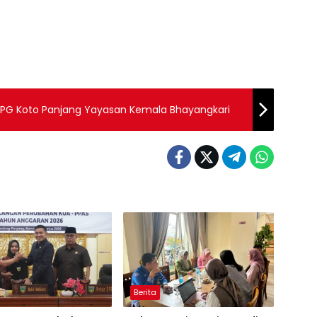
PPG Koto Panjang Yayasan Kemala Bhayangkari
Berita