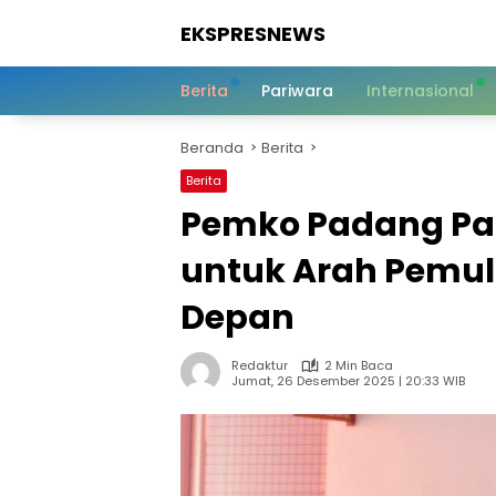
Langsung
EKSPRESNEWS
ke
konten
Informasi
Dalam
Berita
Pariwara
Internasional
Satu
Sentuhan
Beranda
Berita
Berita
Pemko Padang Pa
untuk Arah Pemul
Depan
Redaktur
2 Min Baca
Jumat, 26 Desember 2025 | 20:33 WIB