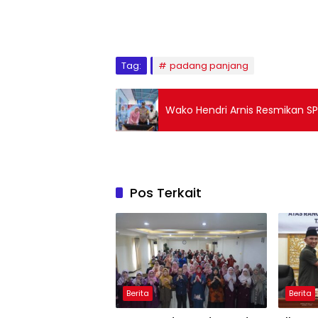
Tag:
padang panjang
Wako Hendri Arnis Resmikan S
Pos Terkait
Berita
Berita