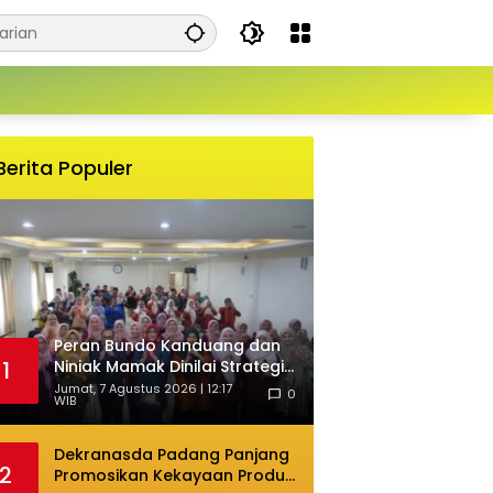
Berita Populer
Peran Bundo Kanduang dan
Niniak Mamak Dinilai Strategis
1
Cegah Perkawinan Usia Anak
Jumat, 7 Agustus 2026 | 12:17
0
WIB
Dekranasda Padang Panjang
2
Promosikan Kekayaan Produk