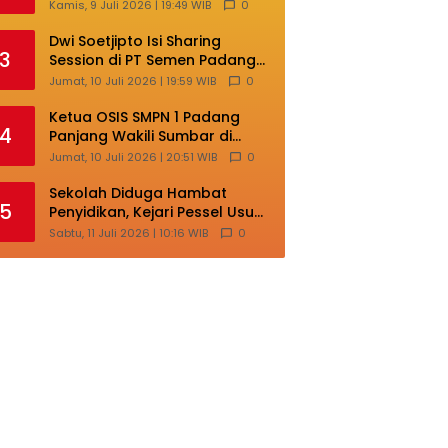
Lokal di Ajang Nasional
Kamis, 9 Juli 2026 | 19:49 WIB
0
Makassar
Dwi Soetjipto Isi Sharing
3
Session di PT Semen Padang;
Perusahaan Dituntut Lakukan
Jumat, 10 Juli 2026 | 19:59 WIB
0
Transformasi
Ketua OSIS SMPN 1 Padang
4
Panjang Wakili Sumbar di
Ajang Nasional Bintang Sobat
Jumat, 10 Juli 2026 | 20:51 WIB
0
SMP
Sekolah Diduga Hambat
5
Penyidikan, Kejari Pessel Usut
Dugaan Pungli SMAN 3 Painan
Sabtu, 11 Juli 2026 | 10:16 WIB
0