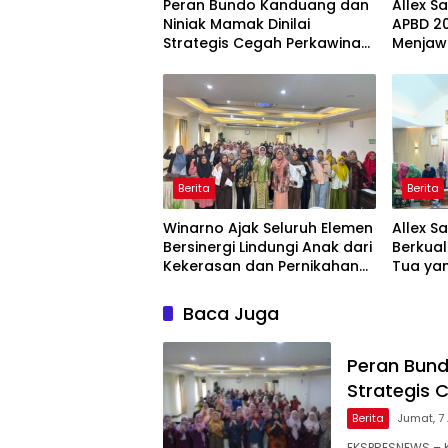
Peran Bundo Kanduang dan
Allex S
Niniak Mamak Dinilai
APBD 20
Strategis Cegah Perkawinan
Menjaw
Usia Anak
Ekonom
Berita
Berita
Winarno Ajak Seluruh Elemen
Allex S
Bersinergi Lindungi Anak dari
Berkual
Kekerasan dan Pernikahan
Tua yan
Dini
Baca Juga
Peran Bund
Strategis 
Berita
Jumat, 7 
EKSPRESNEWS – K