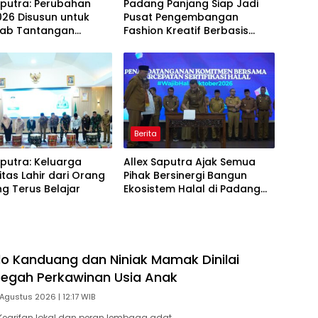
aputra: Perubahan
Padang Panjang Siap Jadi
26 Disusun untuk
Pusat Pengembangan
ab Tantangan
Fashion Kreatif Berbasis
i Daerah
Budaya Lokal
Berita
aputra: Keluarga
Allex Saputra Ajak Semua
itas Lahir dari Orang
Pihak Bersinergi Bangun
g Terus Belajar
Ekosistem Halal di Padang
Panjang
o Kanduang dan Niniak Mamak Dinilai
Cegah Perkawinan Usia Anak
Agustus 2026 | 12:17 WIB
earifan lokal dan peran lembaga adat…