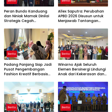
Berita
Berita
Peran Bundo Kanduang
Allex Saputra: Perubahan
dan Niniak Mamak Dinilai
APBD 2026 Disusun untuk
Strategis Cegah
Menjawab Tantangan
Perkawinan Usia Anak
Ekonomi Daerah
Berita
Berita
Padang Panjang Siap Jadi
Winarno Ajak Seluruh
Pusat Pengembangan
Elemen Bersinergi Lindungi
Fashion Kreatif Berbasis
Anak dari Kekerasan dan
Budaya Lokal
Pernikahan Dini
Berita
Berita