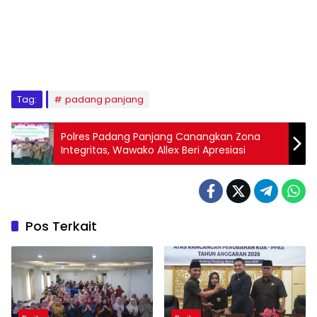
Tag:
padang panjang
Polres Padang Panjang Canangkan Zona
Integritas, Wawako Allex Beri Apresiasi
Pos Terkait