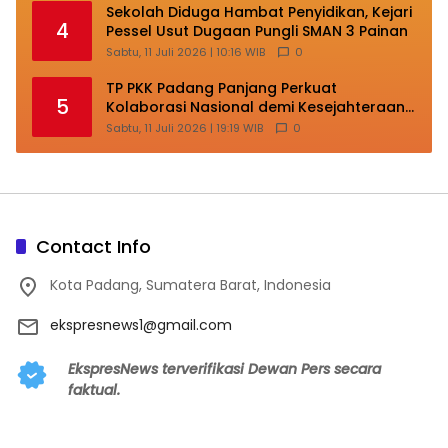
Sekolah Diduga Hambat Penyidikan, Kejari
4
Pessel Usut Dugaan Pungli SMAN 3 Painan
Sabtu, 11 Juli 2026 | 10:16 WIB
0
TP PKK Padang Panjang Perkuat
5
Kolaborasi Nasional demi Kesejahteraan
Keluarga
Sabtu, 11 Juli 2026 | 19:19 WIB
0
Contact Info
Kota Padang, Sumatera Barat, Indonesia
ekspresnews1@gmail.com
EkspresNews terverifikasi Dewan Pers secara
faktual.