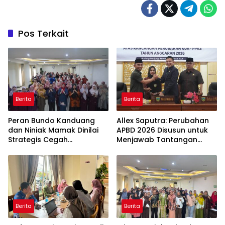
Pos Terkait
Berita
Berita
Peran Bundo Kanduang
Allex Saputra: Perubahan
dan Niniak Mamak Dinilai
APBD 2026 Disusun untuk
Strategis Cegah
Menjawab Tantangan
Perkawinan Usia Anak
Ekonomi Daerah
Berita
Berita