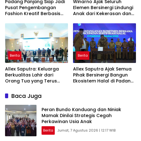
Padang Panjang Siap Jadi
Winarno Ajak Seluruh
Pusat Pengembangan
Elemen Bersinergi Lindungi
Fashion Kreatif Berbasis
Anak dari Kekerasan dan
Budaya Lokal
Pernikahan Dini
Berita
Berita
Allex Saputra: Keluarga
Allex Saputra Ajak Semua
Berkualitas Lahir dari
Pihak Bersinergi Bangun
Orang Tua yang Terus
Ekosistem Halal di Padang
Belajar
Panjang
Baca Juga
Peran Bundo Kanduang dan Niniak
Mamak Dinilai Strategis Cegah
Perkawinan Usia Anak
Berita
Jumat, 7 Agustus 2026 | 12:17 WIB