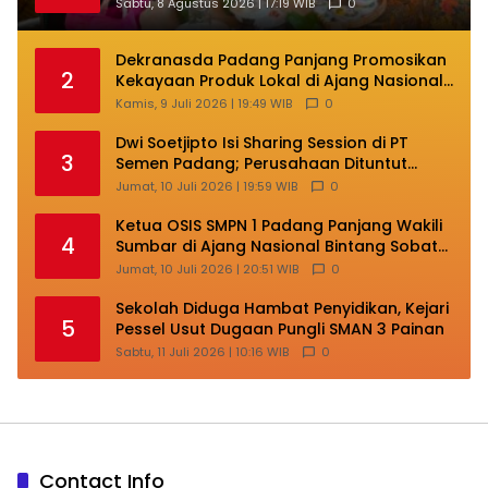
di HJK ke-357
Sabtu, 8 Agustus 2026 | 17:19 WIB
0
Dekranasda Padang Panjang Promosikan
2
Kekayaan Produk Lokal di Ajang Nasional
Makassar
Kamis, 9 Juli 2026 | 19:49 WIB
0
Dwi Soetjipto Isi Sharing Session di PT
3
Semen Padang; Perusahaan Dituntut
Lakukan Transformasi
Jumat, 10 Juli 2026 | 19:59 WIB
0
Ketua OSIS SMPN 1 Padang Panjang Wakili
4
Sumbar di Ajang Nasional Bintang Sobat
SMP
Jumat, 10 Juli 2026 | 20:51 WIB
0
Sekolah Diduga Hambat Penyidikan, Kejari
5
Pessel Usut Dugaan Pungli SMAN 3 Painan
Sabtu, 11 Juli 2026 | 10:16 WIB
0
Contact Info