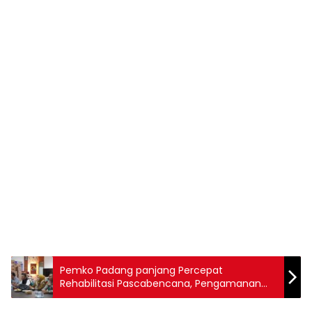
Pemko Padang panjang Percepat
Rehabilitasi Pascabencana, Pengamanan
Nataru Diperkuat