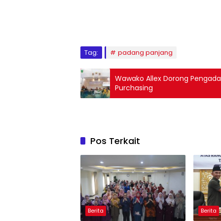
Tag:
padang panjang
Wawako Allex Dorong Pengadaan
Purchasing
Pos Terkait
Berita
Berita