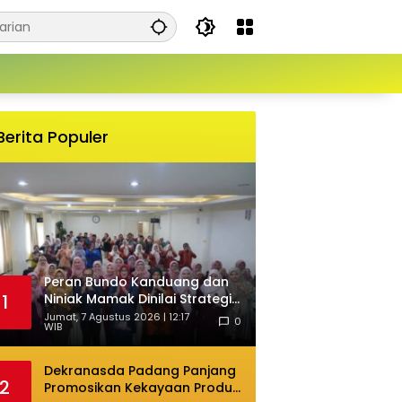
Berita Populer
Peran Bundo Kanduang dan
Niniak Mamak Dinilai Strategis
1
Cegah Perkawinan Usia Anak
Jumat, 7 Agustus 2026 | 12:17
0
WIB
Dekranasda Padang Panjang
2
Promosikan Kekayaan Produk