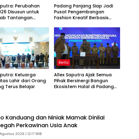
aputra: Perubahan
Padang Panjang Siap Jadi
26 Disusun untuk
Pusat Pengembangan
ab Tantangan
Fashion Kreatif Berbasis
i Daerah
Budaya Lokal
Berita
aputra: Keluarga
Allex Saputra Ajak Semua
itas Lahir dari Orang
Pihak Bersinergi Bangun
g Terus Belajar
Ekosistem Halal di Padang
Panjang
o Kanduang dan Niniak Mamak Dinilai
Cegah Perkawinan Usia Anak
Agustus 2026 | 12:17 WIB