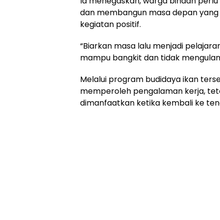
Ia menegaskan, warga binaan perlu
dan membangun masa depan yang leb
kegiatan positif.
“Biarkan masa lalu menjadi pelajar
mampu bangkit dan tidak mengulang
Melalui program budidaya ikan ters
memperoleh pengalaman kerja, teta
dimanfaatkan ketika kembali ke te