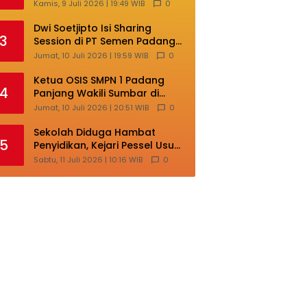
Lokal di Ajang Nasional
Kamis, 9 Juli 2026 | 19:49 WIB
0
Makassar
Dwi Soetjipto Isi Sharing
3
Session di PT Semen Padang;
Perusahaan Dituntut Lakukan
Jumat, 10 Juli 2026 | 19:59 WIB
0
Transformasi
Ketua OSIS SMPN 1 Padang
4
Panjang Wakili Sumbar di
Ajang Nasional Bintang Sobat
Jumat, 10 Juli 2026 | 20:51 WIB
0
SMP
Sekolah Diduga Hambat
5
Penyidikan, Kejari Pessel Usut
Dugaan Pungli SMAN 3 Painan
Sabtu, 11 Juli 2026 | 10:16 WIB
0