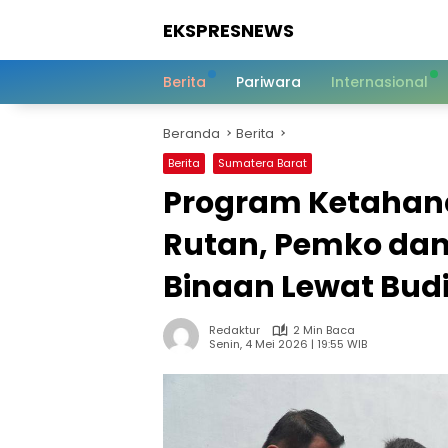
Langsung
EKSPRESNEWS
ke
konten
Informasi
Dalam
Berita
Pariwara
Internasional
Satu
Sentuhan
Beranda
Berita
Berita
Sumatera Barat
Program Ketahan
Rutan, Pemko dan
Binaan Lewat Bud
Redaktur
2 Min Baca
Senin, 4 Mei 2026 | 19:55 WIB