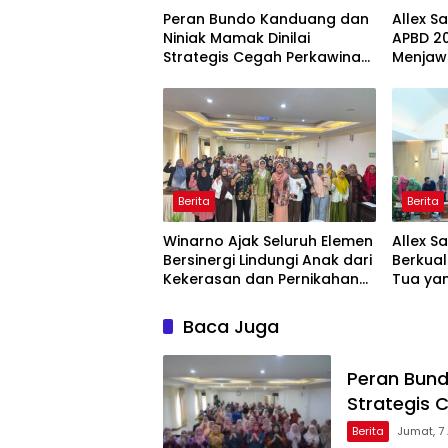
Peran Bundo Kanduang dan
Allex S
Niniak Mamak Dinilai
APBD 20
Strategis Cegah Perkawinan
Menjaw
Usia Anak
Ekonom
Berita
Berita
Winarno Ajak Seluruh Elemen
Allex S
Bersinergi Lindungi Anak dari
Berkual
Kekerasan dan Pernikahan
Tua yan
Dini
Baca Juga
Peran Bund
Strategis 
Berita
Jumat, 7 