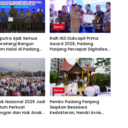
Berita
aputra Ajak Semua
Raih IKD Dukcapil Prima
ersinergi Bangun
Award 2026, Padang
em Halal di Padang
Panjang Percepat Digitalisasi
g
Pelayanan Publik
Berita
ak Nasional 2026 Jadi
Pemko Padang Panjang
um Perkuat
Siapkan Beasiswa
dungan dan Hak Anak
Kedokteran, Hendri Arnis
ang Panjang
Ajak Pelajar Kejar Prestasi