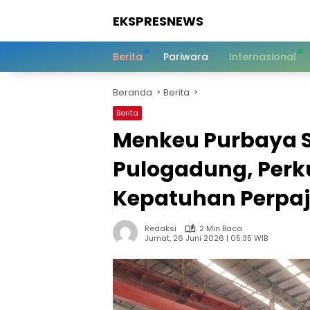
Langsung
EKSPRESNEWS
ke
konten
Informasi
Dalam
Berita
Pariwara
Internasional
Satu
Sentuhan
Beranda
Berita
Berita
Menkeu Purbaya Si
Pulogadung, Per
Kepatuhan Perpa
Redaksi
2 Min Baca
Jumat, 26 Juni 2026 | 05:35 WIB