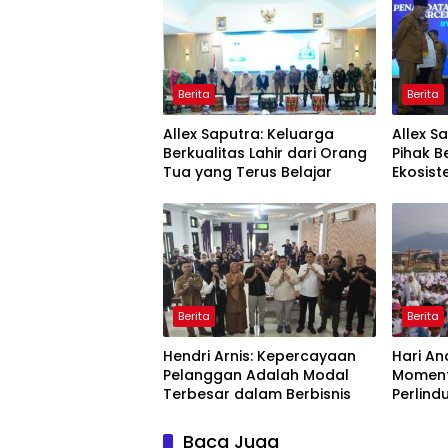
Berita
Berita
Allex Saputra: Keluarga
Allex S
Berkualitas Lahir dari Orang
Pihak B
Tua yang Terus Belajar
Ekosist
Panjan
Berita
Berita
Hendri Arnis: Kepercayaan
Hari An
Pelanggan Adalah Modal
Moment
Terbesar dalam Berbisnis
Perlin
di Pad
Baca Juga