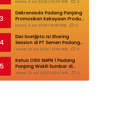
Masih Terlalu Sentralistik,
Kamis, 9 Juli 2026 | 09:20 WIB
0
Daerah Kepulauan
Kehilangan Ruang
Dekranasda Padang Panjang
3
Berkembang
Promosikan Kekayaan Produk
Lokal di Ajang Nasional
Kamis, 9 Juli 2026 | 19:49 WIB
0
Makassar
Dwi Soetjipto Isi Sharing
4
Session di PT Semen Padang;
Perusahaan Dituntut Lakukan
Jumat, 10 Juli 2026 | 19:59 WIB
0
Transformasi
Ketua OSIS SMPN 1 Padang
5
Panjang Wakili Sumbar di
Ajang Nasional Bintang Sobat
Jumat, 10 Juli 2026 | 20:51 WIB
0
SMP