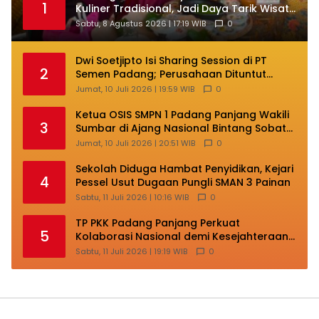
1
Kuliner Tradisional, Jadi Daya Tarik Wisata
di HJK ke-357
Sabtu, 8 Agustus 2026 | 17:19 WIB
0
Dwi Soetjipto Isi Sharing Session di PT
2
Semen Padang; Perusahaan Dituntut
Lakukan Transformasi
Jumat, 10 Juli 2026 | 19:59 WIB
0
Ketua OSIS SMPN 1 Padang Panjang Wakili
3
Sumbar di Ajang Nasional Bintang Sobat
SMP
Jumat, 10 Juli 2026 | 20:51 WIB
0
Sekolah Diduga Hambat Penyidikan, Kejari
4
Pessel Usut Dugaan Pungli SMAN 3 Painan
Sabtu, 11 Juli 2026 | 10:16 WIB
0
TP PKK Padang Panjang Perkuat
5
Kolaborasi Nasional demi Kesejahteraan
Keluarga
Sabtu, 11 Juli 2026 | 19:19 WIB
0