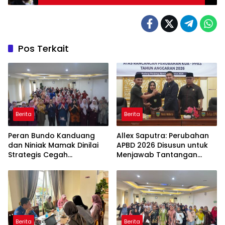
Pos Terkait
Berita
Berita
Peran Bundo Kanduang
Allex Saputra: Perubahan
dan Niniak Mamak Dinilai
APBD 2026 Disusun untuk
Strategis Cegah
Menjawab Tantangan
Perkawinan Usia Anak
Ekonomi Daerah
Berita
Berita