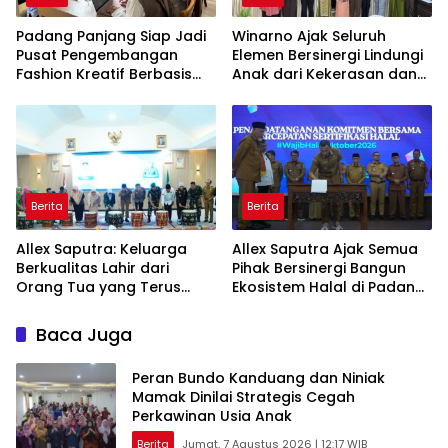
Padang Panjang Siap Jadi
Winarno Ajak Seluruh
Pusat Pengembangan
Elemen Bersinergi Lindungi
Fashion Kreatif Berbasis
Anak dari Kekerasan dan
Budaya Lokal
Pernikahan Dini
Berita
Berita
Allex Saputra: Keluarga
Allex Saputra Ajak Semua
Berkualitas Lahir dari
Pihak Bersinergi Bangun
Orang Tua yang Terus
Ekosistem Halal di Padang
Belajar
Panjang
Baca Juga
Peran Bundo Kanduang dan Niniak
Mamak Dinilai Strategis Cegah
Perkawinan Usia Anak
Berita
Jumat, 7 Agustus 2026 | 12:17 WIB