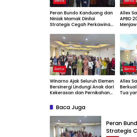
Berita
Berita
Peran Bundo Kanduang dan
Allex S
Niniak Mamak Dinilai
APBD 20
Strategis Cegah Perkawinan
Menjaw
Usia Anak
Ekonom
Berita
Berita
Winarno Ajak Seluruh Elemen
Allex S
Bersinergi Lindungi Anak dari
Berkual
Kekerasan dan Pernikahan
Tua yan
Dini
Baca Juga
Peran Bund
Strategis 