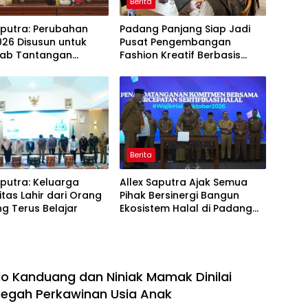
Berita
aputra: Perubahan
Padang Panjang Siap Jadi
26 Disusun untuk
Pusat Pengembangan
ab Tantangan
Fashion Kreatif Berbasis
i Daerah
Budaya Lokal
Berita
aputra: Keluarga
Allex Saputra Ajak Semua
itas Lahir dari Orang
Pihak Bersinergi Bangun
g Terus Belajar
Ekosistem Halal di Padang
Panjang
o Kanduang dan Niniak Mamak Dinilai
Cegah Perkawinan Usia Anak