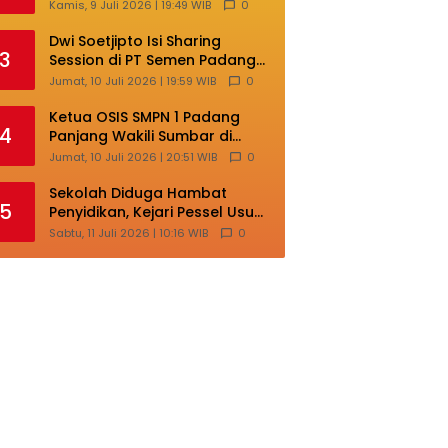
Lokal di Ajang Nasional
Kamis, 9 Juli 2026 | 19:49 WIB
0
Makassar
Dwi Soetjipto Isi Sharing
3
Session di PT Semen Padang;
Perusahaan Dituntut Lakukan
Jumat, 10 Juli 2026 | 19:59 WIB
0
Transformasi
Ketua OSIS SMPN 1 Padang
4
Panjang Wakili Sumbar di
Ajang Nasional Bintang Sobat
Jumat, 10 Juli 2026 | 20:51 WIB
0
SMP
Sekolah Diduga Hambat
5
Penyidikan, Kejari Pessel Usut
Dugaan Pungli SMAN 3 Painan
Sabtu, 11 Juli 2026 | 10:16 WIB
0