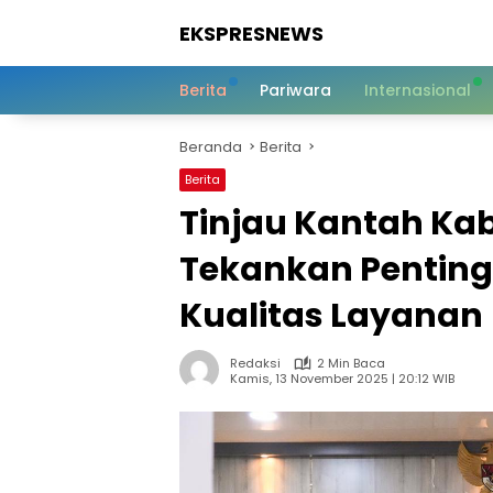
Langsung
EKSPRESNEWS
ke
konten
Informasi
Dalam
Berita
Pariwara
Internasional
Satu
Sentuhan
Beranda
Berita
Berita
Tinjau Kantah K
Tekankan Pentin
Kualitas Layanan
Redaksi
2 Min Baca
Kamis, 13 November 2025 | 20:12 WIB