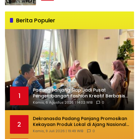
Berita Populer
Padang Panjang Siap Jadi Pusat
1
Pengembangan Fashion Kreatif Berbasis
Budaya Lokal
Kamis, 6 Agustus 2026 | 14:02 WIB
0
Dekranasda Padang Panjang Promosikan
2
Kekayaan Produk Lokal di Ajang Nasional
Makassar
Kamis, 9 Juli 2026 | 19:49 WIB
0