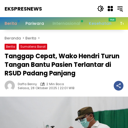
Langsung
EKSPRESNEWS
ke
konten
Informasi
Dalam
Berita
Pariwara
Internasional
Kesehatan
Tek
Satu
Sentuhan
Beranda
Berita
Berita
Sumatera Barat
Tanggap Cepat, Wako Hendri Turun
Tangan Bantu Pasien Terlantar di
RSUD Padang Panjang
Daffa Benny
2 Min Baca
Selasa, 28 Oktober 2025 | 22:01 WIB