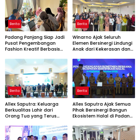
Berita
Berita
Padang Panjang Siap Jadi
Winarno Ajak Seluruh
Pusat Pengembangan
Elemen Bersinergi Lindungi
Fashion Kreatif Berbasis
Anak dari Kekerasan dan
Budaya Lokal
Pernikahan Dini
Berita
Berita
Allex Saputra: Keluarga
Allex Saputra Ajak Semua
Berkualitas Lahir dari
Pihak Bersinergi Bangun
Orang Tua yang Terus
Ekosistem Halal di Padang
Belajar
Panjang