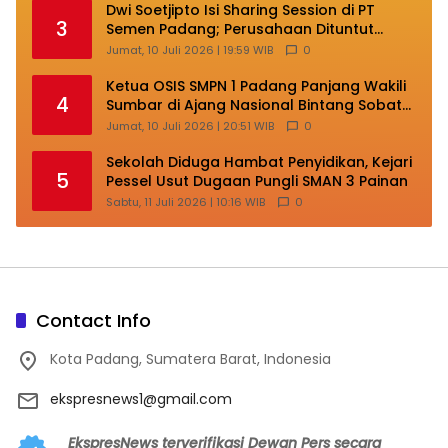
Dwi Soetjipto Isi Sharing Session di PT
3
Semen Padang; Perusahaan Dituntut
Lakukan Transformasi
Jumat, 10 Juli 2026 | 19:59 WIB
0
Ketua OSIS SMPN 1 Padang Panjang Wakili
4
Sumbar di Ajang Nasional Bintang Sobat
SMP
Jumat, 10 Juli 2026 | 20:51 WIB
0
Sekolah Diduga Hambat Penyidikan, Kejari
5
Pessel Usut Dugaan Pungli SMAN 3 Painan
Sabtu, 11 Juli 2026 | 10:16 WIB
0
Contact Info
Kota Padang, Sumatera Barat, Indonesia
ekspresnews1@gmail.com
EkspresNews terverifikasi Dewan Pers secara