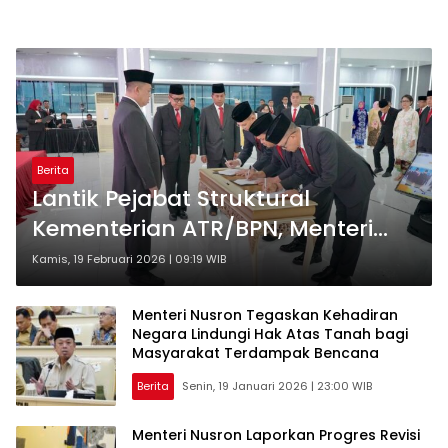
Berita
Lantik Pejabat Struktural
Kementerian ATR/BPN, Menteri
Nusron: Permudah Urusan
Kamis, 19 Februari 2026 | 09:19 WIB
Masyarakat dalam Pelayanan
Pertanahan
Menteri Nusron Tegaskan Kehadiran
Negara Lindungi Hak Atas Tanah bagi
Masyarakat Terdampak Bencana
Berita
Senin, 19 Januari 2026 | 23:00 WIB
Menteri Nusron Laporkan Progres Revisi