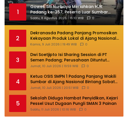
Gowes Siti Nurbaya Meriahkan HJK
1
Padang ke-357, Peserta Luar Sumbar
Turut Ramaikan
Sabtu, 8 Agustus 2026 | 16:10 WIB
0
Dekranasda Padang Panjang Promosikan
2
Kekayaan Produk Lokal di Ajang Nasional
Makassar
Kamis, 9 Juli 2026 | 19:49 WIB
0
Dwi Soetjipto Isi Sharing Session di PT
3
Semen Padang; Perusahaan Dituntut
Lakukan Transformasi
Jumat, 10 Juli 2026 | 19:59 WIB
0
Ketua OSIS SMPN 1 Padang Panjang Wakili
4
Sumbar di Ajang Nasional Bintang Sobat
SMP
Jumat, 10 Juli 2026 | 20:51 WIB
0
Sekolah Diduga Hambat Penyidikan, Kejari
5
Pessel Usut Dugaan Pungli SMAN 3 Painan
Sabtu, 11 Juli 2026 | 10:16 WIB
0