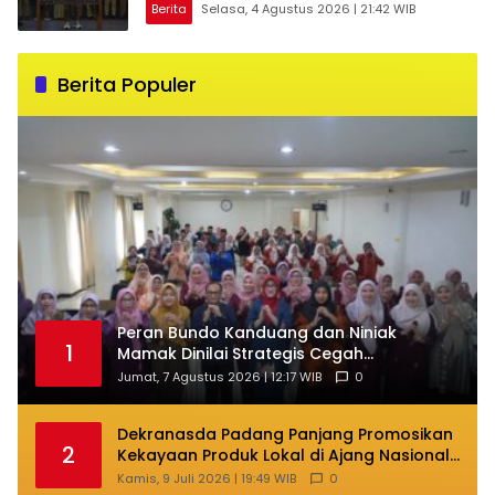
Berita
Selasa, 4 Agustus 2026 | 21:42 WIB
Berita Populer
Peran Bundo Kanduang dan Niniak
1
Mamak Dinilai Strategis Cegah
Perkawinan Usia Anak
Jumat, 7 Agustus 2026 | 12:17 WIB
0
Dekranasda Padang Panjang Promosikan
2
Kekayaan Produk Lokal di Ajang Nasional
Makassar
Kamis, 9 Juli 2026 | 19:49 WIB
0