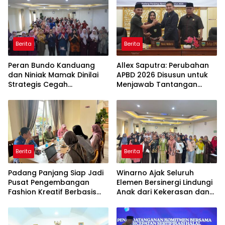
Berita
Berita
Peran Bundo Kanduang
Allex Saputra: Perubahan
dan Niniak Mamak Dinilai
APBD 2026 Disusun untuk
Strategis Cegah
Menjawab Tantangan
Perkawinan Usia Anak
Ekonomi Daerah
Berita
Berita
Padang Panjang Siap Jadi
Winarno Ajak Seluruh
Pusat Pengembangan
Elemen Bersinergi Lindungi
Fashion Kreatif Berbasis
Anak dari Kekerasan dan
Budaya Lokal
Pernikahan Dini