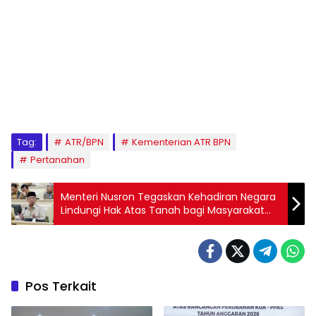
Tag:
ATR/BPN
Kementerian ATR BPN
Pertanahan
Menteri Nusron Tegaskan Kehadiran Negara
Lindungi Hak Atas Tanah bagi Masyarakat
Terdampak Bencana
Pos Terkait