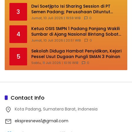
Dwi Soetjipto Isi Sharing Session di PT
3
Semen Padang; Perusahaan Dituntut
Lakukan Transformasi
Jumat, 10 Juli 2026 | 19:59 WIB
0
Ketua OSIS SMPN 1 Padang Panjang Wakili
4
Sumbar di Ajang Nasional Bintang Sobat
SMP
Jumat, 10 Juli 2026 | 20:51 WIB
0
Sekolah Diduga Hambat Penyidikan, Kejari
5
Pessel Usut Dugaan Pungli SMAN 3 Painan
Sabtu, 11 Juli 2026 | 10:16 WIB
0
Contact Info
Kota Padang, Sumatera Barat, Indonesia
ekspresnews1@gmail.com