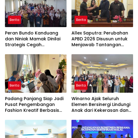
Berita
Berita
Peran Bundo Kanduang
Allex Saputra: Perubahan
dan Niniak Mamak Dinilai
APBD 2026 Disusun untuk
Strategis Cegah
Menjawab Tantangan
Perkawinan Usia Anak
Ekonomi Daerah
Berita
Berita
Padang Panjang Siap Jadi
Winarno Ajak Seluruh
Pusat Pengembangan
Elemen Bersinergi Lindungi
Fashion Kreatif Berbasis
Anak dari Kekerasan dan
Budaya Lokal
Pernikahan Dini