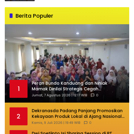
Berita Populer
Peran Bundo Kanduang dan Niniak
1
Mamak Dinilai Strategis Cegah
Perkawinan Usia Anak
Jumat, 7 Agustus 2026 | 12:17 WIB
0
Dekranasda Padang Panjang Promosikan
2
Kekayaan Produk Lokal di Ajang Nasional
Makassar
Kamis, 9 Juli 2026 | 19:49 WIB
0
Dwi Soetjipto Isi Sharing Session di PT