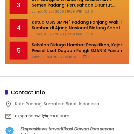
3
Semen Padang; Perusahaan Dituntut
Lakukan Transformasi
Jumat, 10 Juli 2026 | 19:59 WIB
0
Ketua OSIS SMPN 1 Padang Panjang Wakili
4
Sumbar di Ajang Nasional Bintang Sobat
SMP
Jumat, 10 Juli 2026 | 20:51 WIB
0
Sekolah Diduga Hambat Penyidikan, Kejari
5
Pessel Usut Dugaan Pungli SMAN 3 Painan
Sabtu, 11 Juli 2026 | 10:16 WIB
0
Contact Info
Kota Padang, Sumatera Barat, Indonesia
ekspresnews1@gmail.com
EkspresNews terverifikasi Dewan Pers secara