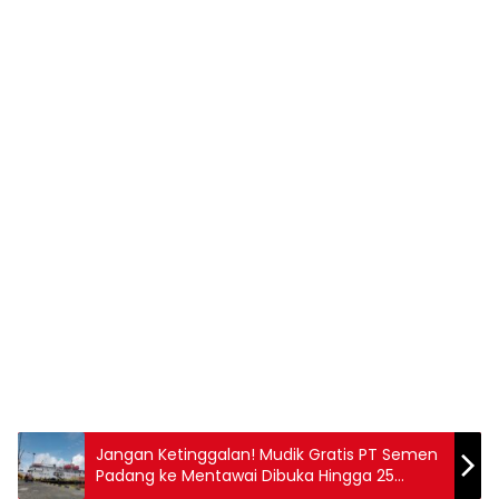
Jangan Ketinggalan! Mudik Gratis PT Semen
Padang ke Mentawai Dibuka Hingga 25
Maret