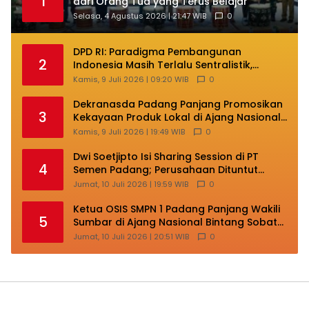
1
dari Orang Tua yang Terus Belajar
Selasa, 4 Agustus 2026 | 21:47 WIB
0
DPD RI: Paradigma Pembangunan
2
Indonesia Masih Terlalu Sentralistik,
Daerah Kepulauan Kehilangan Ruang
Kamis, 9 Juli 2026 | 09:20 WIB
0
Berkembang
Dekranasda Padang Panjang Promosikan
3
Kekayaan Produk Lokal di Ajang Nasional
Makassar
Kamis, 9 Juli 2026 | 19:49 WIB
0
Dwi Soetjipto Isi Sharing Session di PT
4
Semen Padang; Perusahaan Dituntut
Lakukan Transformasi
Jumat, 10 Juli 2026 | 19:59 WIB
0
Ketua OSIS SMPN 1 Padang Panjang Wakili
5
Sumbar di Ajang Nasional Bintang Sobat
SMP
Jumat, 10 Juli 2026 | 20:51 WIB
0