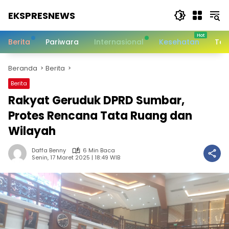
Langsung
EKSPRESNEWS
ke
konten
Informasi
Dalam
Berita
Pariwara
Internasional
Kesehatan
Tek
Satu
Sentuhan
Beranda
Berita
Berita
Rakyat Geruduk DPRD Sumbar,
Protes Rencana Tata Ruang dan
Wilayah
Daffa Benny
6 Min Baca
Senin, 17 Maret 2025 | 18:49 WIB