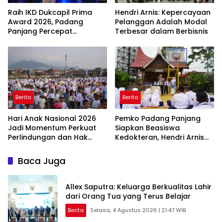
Raih IKD Dukcapil Prima
Hendri Arnis: Kepercayaan
Award 2026, Padang
Pelanggan Adalah Modal
Panjang Percepat
Terbesar dalam Berbisnis
Digitalisasi Pelayanan
Publik
Berita
Berita
Hari Anak Nasional 2026
Pemko Padang Panjang
Jadi Momentum Perkuat
Siapkan Beasiswa
Perlindungan dan Hak
Kedokteran, Hendri Arnis
Anak di Padang Panjang
Ajak Pelajar Kejar Prestasi
Baca Juga
Allex Saputra: Keluarga Berkualitas Lahir
dari Orang Tua yang Terus Belajar
Berita
Selasa, 4 Agustus 2026 | 21:47 WIB