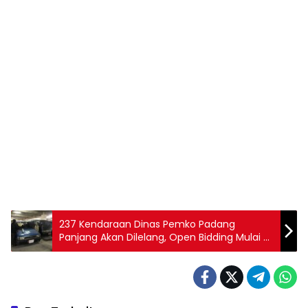
237 Kendaraan Dinas Pemko Padang
Panjang Akan Dilelang, Open Bidding Mulai 4
Desember