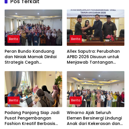
Pos Terkait
Berita
Berita
Peran Bundo Kanduang
Allex Saputra: Perubahan
dan Niniak Mamak Dinilai
APBD 2026 Disusun untuk
Strategis Cegah
Menjawab Tantangan
Perkawinan Usia Anak
Ekonomi Daerah
Berita
Berita
Padang Panjang Siap Jadi
Winarno Ajak Seluruh
Pusat Pengembangan
Elemen Bersinergi Lindungi
Fashion Kreatif Berbasis
Anak dari Kekerasan dan