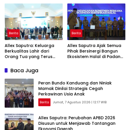
Budaya Lokal
Pernikahan Dini
Berita
Berita
Allex Saputra: Keluarga
Allex Saputra Ajak Semua
Berkualitas Lahir dari
Pihak Bersinergi Bangun
Orang Tua yang Terus
Ekosistem Halal di Padang
Belajar
Panjang
Baca Juga
Peran Bundo Kanduang dan Niniak
Mamak Dinilai Strategis Cegah
Perkawinan Usia Anak
Berita
Jumat, 7 Agustus 2026 | 12:17 WIB
Allex Saputra: Perubahan APBD 2026
Disusun untuk Menjawab Tantangan
Ekonomi Daerah