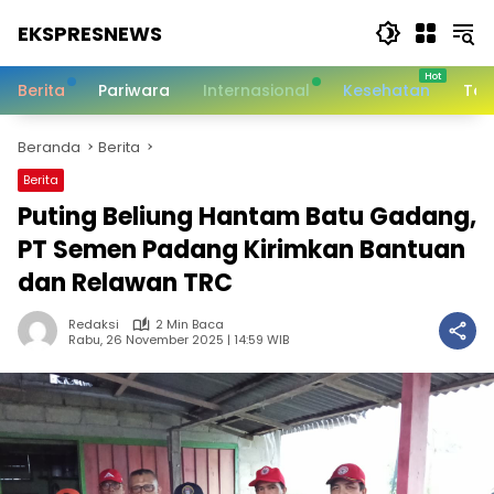
Langsung
EKSPRESNEWS
ke
konten
Informasi
Dalam
Berita
Pariwara
Internasional
Kesehatan
Tek
Satu
Sentuhan
Beranda
Berita
Berita
Puting Beliung Hantam Batu Gadang,
PT Semen Padang Kirimkan Bantuan
dan Relawan TRC
Redaksi
2 Min Baca
Rabu, 26 November 2025 | 14:59 WIB