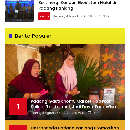
Bersinergi Bangun Ekosistem Halal di
Padang Panjang
Berita
Selasa, 4 Agustus 2026 | 21:42 WIB
Berita Populer
Padang Gastronomy Market Hadirkan
1
Kuliner Tradisional, Jadi Daya Tarik Wisata
di HJK ke-357
Sabtu, 8 Agustus 2026 | 17:19 WIB
0
Dekranasda Padang Panjang Promosikan