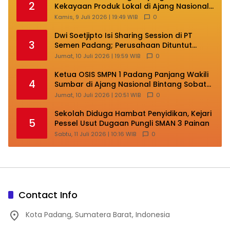
2
Kekayaan Produk Lokal di Ajang Nasional
Makassar
Kamis, 9 Juli 2026 | 19:49 WIB
0
Dwi Soetjipto Isi Sharing Session di PT
3
Semen Padang; Perusahaan Dituntut
Lakukan Transformasi
Jumat, 10 Juli 2026 | 19:59 WIB
0
Ketua OSIS SMPN 1 Padang Panjang Wakili
4
Sumbar di Ajang Nasional Bintang Sobat
SMP
Jumat, 10 Juli 2026 | 20:51 WIB
0
Sekolah Diduga Hambat Penyidikan, Kejari
5
Pessel Usut Dugaan Pungli SMAN 3 Painan
Sabtu, 11 Juli 2026 | 10:16 WIB
0
Contact Info
Kota Padang, Sumatera Barat, Indonesia