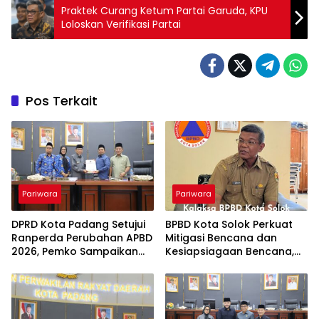
Praktek Curang Ketum Partai Garuda, KPU
Loloskan Verifikasi Partai
Pos Terkait
Pariwara
Pariwara
DPRD Kota Padang Setujui
BPBD Kota Solok Perkuat
Ranperda Perubahan APBD
Mitigasi Bencana dan
2026, Pemko Sampaikan
Kesiapsiagaan Bencana,
KUA-PPAS APBD 2027
Edukasi Masyarakat
Prioritas Wujudkan Kota
Tangguh dan Siaga