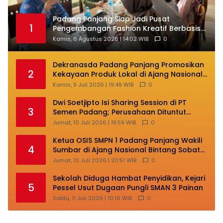
Padang Panjang Siap Jadi Pusat
1
Pengembangan Fashion Kreatif Berbasis
Budaya Lokal
Kamis, 6 Agustus 2026 | 14:02 WIB
0
Dekranasda Padang Panjang Promosikan
2
Kekayaan Produk Lokal di Ajang Nasional
Makassar
Kamis, 9 Juli 2026 | 19:49 WIB
0
Dwi Soetjipto Isi Sharing Session di PT
3
Semen Padang; Perusahaan Dituntut
Lakukan Transformasi
Jumat, 10 Juli 2026 | 19:59 WIB
0
Ketua OSIS SMPN 1 Padang Panjang Wakili
4
Sumbar di Ajang Nasional Bintang Sobat
SMP
Jumat, 10 Juli 2026 | 20:51 WIB
0
Sekolah Diduga Hambat Penyidikan, Kejari
5
Pessel Usut Dugaan Pungli SMAN 3 Painan
Sabtu, 11 Juli 2026 | 10:16 WIB
0