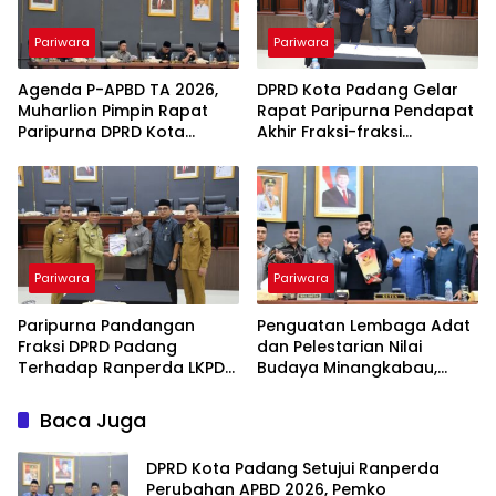
Pariwara
Pariwara
Agenda P-APBD TA 2026,
DPRD Kota Padang Gelar
Muharlion Pimpin Rapat
Rapat Paripurna Pendapat
Paripurna DPRD Kota
Akhir Fraksi-fraksi
Padang
terhadap P-KUA dan P-
PPAS TA 2026
Pariwara
Pariwara
Paripurna Pandangan
Penguatan Lembaga Adat
Fraksi DPRD Padang
dan Pelestarian Nilai
Terhadap Ranperda LKPD
Budaya Minangkabau,
TA 2025, Perubahan
DPRD Padang Rapat
Propemperda, dan PKUA
Paripurna Penyampaian
Baca Juga
dan PPAS TA 2026
Pendapat Akhir Fraksi
DPRD Kota Padang Setujui Ranperda
Perubahan APBD 2026, Pemko