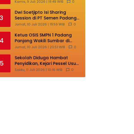
Lokal di Ajang Nasional
Kamis, 9 Juli 2026 | 19:49 WIB
0
Makassar
Dwi Soetjipto Isi Sharing
3
Session di PT Semen Padang;
Perusahaan Dituntut Lakukan
Jumat, 10 Juli 2026 | 19:59 WIB
0
Transformasi
Ketua OSIS SMPN 1 Padang
4
Panjang Wakili Sumbar di
Ajang Nasional Bintang Sobat
Jumat, 10 Juli 2026 | 20:51 WIB
0
SMP
Sekolah Diduga Hambat
5
Penyidikan, Kejari Pessel Usut
Dugaan Pungli SMAN 3 Painan
Sabtu, 11 Juli 2026 | 10:16 WIB
0