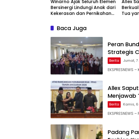
Winarno Ajak Seluruh Elemen
Allex S
Bersinergi Lindungi Anak dari
Berkual
Kekerasan dan Pernikahan
Tua yan
Dini
Baca Juga
Peran Bund
Strategis 
Berita
Jumat, 7 
EKSPRESNEWS – K
Allex Sapu
Menjawab 
Berita
Kamis, 6
EKSPRESNEWS – 
Padang Pa