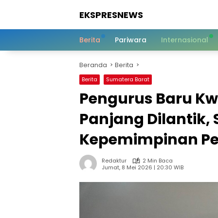
Langsung
EKSPRESNEWS
ke
konten
Informasi
Dalam
Berita
Pariwara
Internasional
Satu
Sentuhan
Beranda
Berita
Berita
Sumatera Barat
Pengurus Baru K
Panjang Dilantik, 
Kepemimpinan P
Redaktur
2 Min Baca
Jumat, 8 Mei 2026 | 20:30 WIB