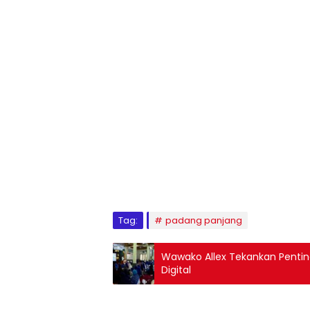
Tag:
padang panjang
Wawako Allex Tekankan Pentin
Digital