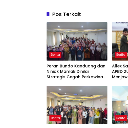
Pos Terkait
Berita
Berita
Peran Bundo Kanduang dan
Allex S
Niniak Mamak Dinilai
APBD 20
Strategis Cegah Perkawinan
Menjaw
Usia Anak
Ekonom
Berita
Berita