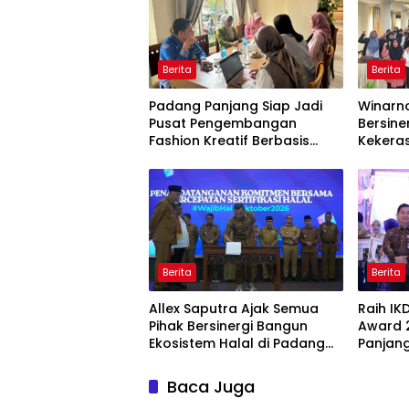
Berita
Berita
Padang Panjang Siap Jadi
Winarno
Pusat Pengembangan
Bersine
Fashion Kreatif Berbasis
Kekera
Budaya Lokal
Dini
Berita
Berita
Allex Saputra Ajak Semua
Raih IK
Pihak Bersinergi Bangun
Award 
Ekosistem Halal di Padang
Panjang
Panjang
Pelayan
Baca Juga