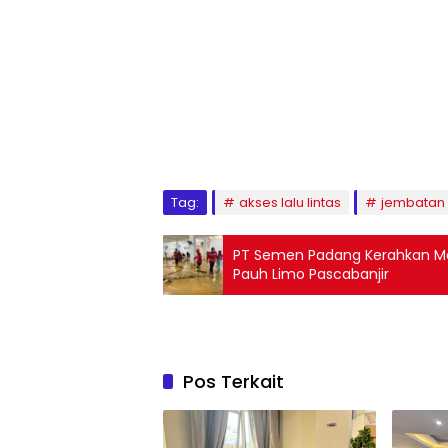
Tag:
akses lalu lintas
jembatan
PT Semen Padang Kerahkan Mobi
Pauh Limo Pascabanjir
Pos Terkait