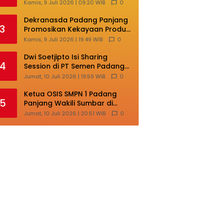
Masih Terlalu Sentralistik,
Kamis, 9 Juli 2026 | 09:20 WIB
0
Daerah Kepulauan
Kehilangan Ruang
Dekranasda Padang Panjang
3
Berkembang
Promosikan Kekayaan Produk
Lokal di Ajang Nasional
Kamis, 9 Juli 2026 | 19:49 WIB
0
Makassar
Dwi Soetjipto Isi Sharing
4
Session di PT Semen Padang;
Perusahaan Dituntut Lakukan
Jumat, 10 Juli 2026 | 19:59 WIB
0
Transformasi
Ketua OSIS SMPN 1 Padang
5
Panjang Wakili Sumbar di
Ajang Nasional Bintang Sobat
Jumat, 10 Juli 2026 | 20:51 WIB
0
SMP