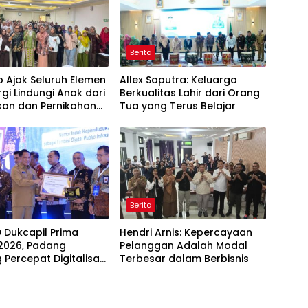
Berita
 Ajak Seluruh Elemen
Allex Saputra: Keluarga
rgi Lindungi Anak dari
Berkualitas Lahir dari Orang
san dan Pernikahan
Tua yang Terus Belajar
Berita
D Dukcapil Prima
Hendri Arnis: Kepercayaan
2026, Padang
Pelanggan Adalah Modal
 Percepat Digitalisasi
Terbesar dalam Berbisnis
an Publik