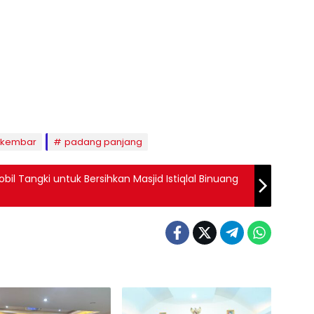
 kembar
padang panjang
l Tangki untuk Bersihkan Masjid Istiqlal Binuang