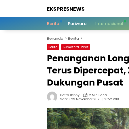
Langsung
EKSPRESNEWS
ke
konten
Informasi
Dalam
Berita
Pariwara
Internasional
Satu
Sentuhan
Beranda
Berita
Berita
Sumatera Barat
Penanganan Long
Terus Dipercepat,
Dukungan Pusat
Daffa Benny
2 Min Baca
Sabtu, 29 November 2025 | 21:52 WIB