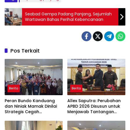
Seabad Gempa Padang Panjang, Sejumlah
Wartawan Bahas Perihal Kebencanaan
Pos Terkait
Berita
Berita
Peran Bundo Kanduang
Allex Saputra: Perubahan
dan Niniak Mamak Dinilai
APBD 2026 Disusun untuk
Strategis Cegah
Menjawab Tantangan
Perkawinan Usia Anak
Ekonomi Daerah