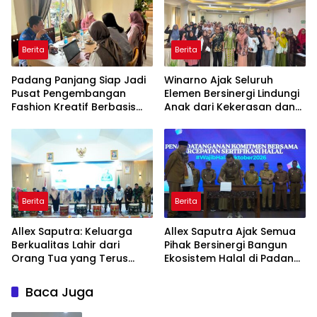
Berita
Berita
Padang Panjang Siap Jadi
Winarno Ajak Seluruh
Pusat Pengembangan
Elemen Bersinergi Lindungi
Fashion Kreatif Berbasis
Anak dari Kekerasan dan
Budaya Lokal
Pernikahan Dini
Berita
Berita
Allex Saputra: Keluarga
Allex Saputra Ajak Semua
Berkualitas Lahir dari
Pihak Bersinergi Bangun
Orang Tua yang Terus
Ekosistem Halal di Padang
Belajar
Panjang
Baca Juga