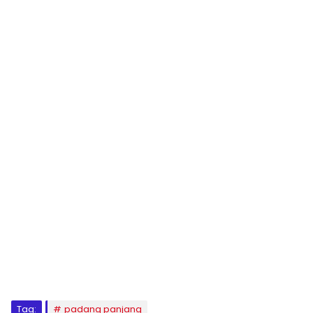
Tag:
padang panjang