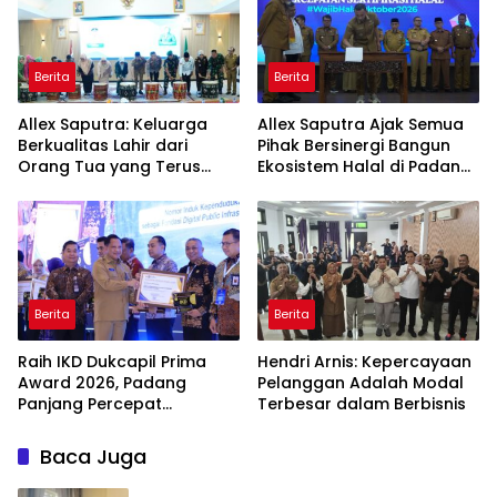
Berita
Berita
Allex Saputra: Keluarga
Allex Saputra Ajak Semua
Berkualitas Lahir dari
Pihak Bersinergi Bangun
Orang Tua yang Terus
Ekosistem Halal di Padang
Belajar
Panjang
Berita
Berita
Raih IKD Dukcapil Prima
Hendri Arnis: Kepercayaan
Award 2026, Padang
Pelanggan Adalah Modal
Panjang Percepat
Terbesar dalam Berbisnis
Digitalisasi Pelayanan
Publik
Baca Juga