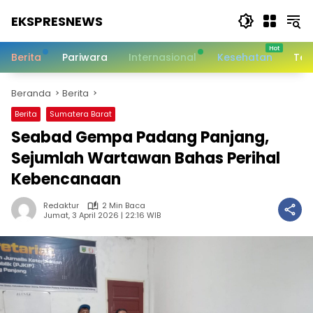
Langsung
EKSPRESNEWS
ke
konten
Informasi
Dalam
Berita
Pariwara
Internasional
Kesehatan
Tek
Satu
Sentuhan
Beranda
Berita
Berita
Sumatera Barat
Seabad Gempa Padang Panjang,
Sejumlah Wartawan Bahas Perihal
Kebencanaan
Redaktur
2 Min Baca
Jumat, 3 April 2026 | 22:16 WIB