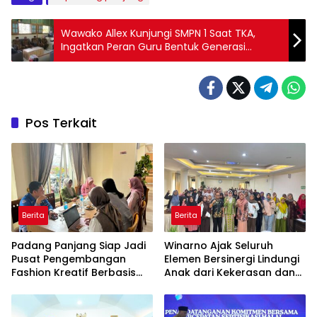
Wawako Allex Kunjungi SMPN 1 Saat TKA,
Ingatkan Peran Guru Bentuk Generasi
Unggul
Pos Terkait
Berita
Berita
Padang Panjang Siap Jadi
Winarno Ajak Seluruh
Pusat Pengembangan
Elemen Bersinergi Lindungi
Fashion Kreatif Berbasis
Anak dari Kekerasan dan
Budaya Lokal
Pernikahan Dini