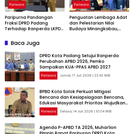
Pariwara
Pariwara
Paripurna Pandangan
Penguatan Lembaga Adat
Fraksi DPRD Padang
dan Pelestarian Nilai
Terhadap Ranperda LKPD
Budaya Minangkabau,
TA 2025, Perubahan
DPRD Padang Rapat
Propemperda, dan PKUA
Paripurna Penyampaian
Baca Juga
dan PPAS TA 2026
Pendapat Akhir Fraksi
DPRD Kota Padang Setujui Ranperda
Perubahan APBD 2026, Pemko
Sampaikan KUA-PPAS APBD 2027
Pariwara
Jumat, 17 Juli 2026 | 22:42 WIB
BPBD Kota Solok Perkuat Mitigasi
Bencana dan Kesiapsiagaan Bencana,
Edukasi Masyarakat Prioritas Wujudkan
Kota Tangguh dan Siaga
Pariwara
Selasa, 14 Juli 2026 | 10:04 WIB
Agenda P-APBD TA 2026, Muharlion
Pimpin Rapat Paripurna DPRD Kota