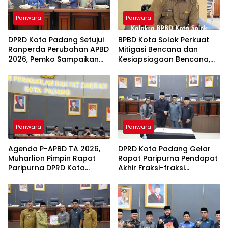
Pariwara
Pariwara
DPRD Kota Padang Setujui
BPBD Kota Solok Perkuat
Ranperda Perubahan APBD
Mitigasi Bencana dan
2026, Pemko Sampaikan
Kesiapsiagaan Bencana,
KUA-PPAS APBD 2027
Edukasi Masyarakat
Prioritas Wujudkan Kota
Tangguh dan Siaga
Pariwara
Pariwara
Agenda P-APBD TA 2026,
DPRD Kota Padang Gelar
Muharlion Pimpin Rapat
Rapat Paripurna Pendapat
Paripurna DPRD Kota
Akhir Fraksi-fraksi
Padang
terhadap P-KUA dan P-
PPAS TA 2026