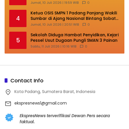
Lakukan Transformasi
Jumat, 10 Juli 2026 | 19:59 WIB
0
Ketua OSIS SMPN 1 Padang Panjang Wakili
4
Sumbar di Ajang Nasional Bintang Sobat
SMP
Jumat, 10 Juli 2026 | 20:51 WIB
0
Sekolah Diduga Hambat Penyidikan, Kejari
5
Pessel Usut Dugaan Pungli SMAN 3 Painan
Sabtu, 11 Juli 2026 | 10:16 WIB
0
Contact Info
Kota Padang, Sumatera Barat, Indonesia
ekspresnews1@gmail.com
EkspresNews terverifikasi Dewan Pers secara
faktual.