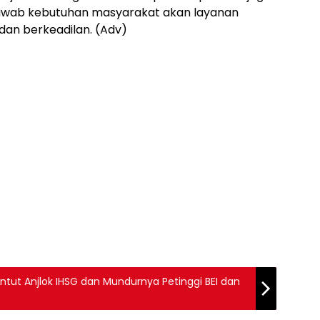
jawab kebutuhan masyarakat akan layanan
dan berkeadilan. (Adv)
tut Anjlok IHSG dan Mundurnya Petinggi BEI dan