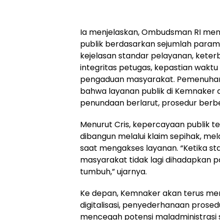
Ia menjelaskan, Ombudsman RI men
publik berdasarkan sejumlah parame
kejelasan standar pelayanan, keter
integritas petugas, kepastian waktu
pengaduan masyarakat. Pemenuhan i
bahwa layanan publik di Kemnaker din
penundaan berlarut, prosedur ber
Menurut Cris, kepercayaan publik t
dibangun melalui klaim sepihak, m
saat mengakses layanan. “Ketika sta
masyarakat tidak lagi dihadapkan pa
tumbuh,” ujarnya.
Ke depan, Kemnaker akan terus mem
digitalisasi, penyederhanaan prose
mencegah potensi maladministrasi s