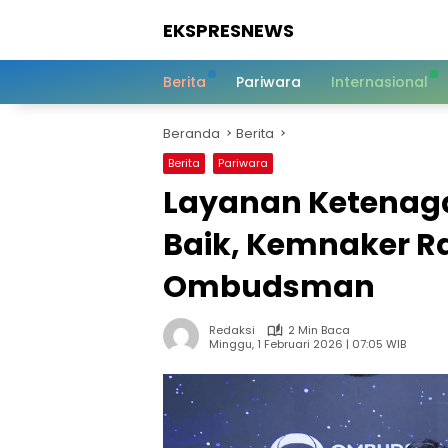
Langsung
EKSPRESNEWS
ke
konten
Informasi
Dalam
Berita
Pariwara
Internasional
Satu
Sentuhan
Beranda
Berita
Berita
Pariwara
Layanan Ketenaga
Baik, Kemnaker R
Ombudsman
Redaksi
2 Min Baca
Minggu, 1 Februari 2026 | 07:05 WIB