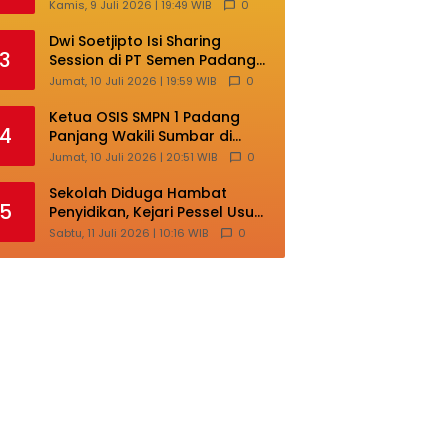
Lokal di Ajang Nasional
Kamis, 9 Juli 2026 | 19:49 WIB
0
Makassar
Dwi Soetjipto Isi Sharing
3
Session di PT Semen Padang;
Perusahaan Dituntut Lakukan
Jumat, 10 Juli 2026 | 19:59 WIB
0
Transformasi
Ketua OSIS SMPN 1 Padang
4
Panjang Wakili Sumbar di
Ajang Nasional Bintang Sobat
Jumat, 10 Juli 2026 | 20:51 WIB
0
SMP
Sekolah Diduga Hambat
5
Penyidikan, Kejari Pessel Usut
Dugaan Pungli SMAN 3 Painan
Sabtu, 11 Juli 2026 | 10:16 WIB
0