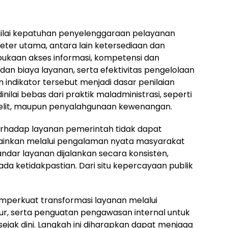
ilai kepatuhan penyelenggaraan pelayanan
ter utama, antara lain ketersediaan dan
bukaan akses informasi, kompetensi dan
 dan biaya layanan, serta efektivitas pengelolaan
ndikator tersebut menjadi dasar penilaian
ilai bebas dari praktik maladministrasi, seperti
belit, maupun penyalahgunaan kewenangan.
erhadap layanan pemerintah tidak dapat
elainkan melalui pengalaman nyata masyarakat
ndar layanan dijalankan secara konsisten,
da ketidakpastian. Dari situ kepercayaan publik
perkuat transformasi layanan melalui
dur, serta penguatan pengawasan internal untuk
ejak dini. Langkah ini diharapkan dapat menjaga