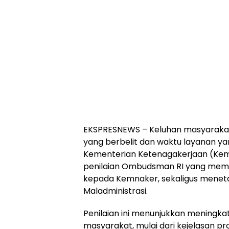
EKSPRESNEWS – Keluhan masyarakat 
yang berbelit dan waktu layanan yang
Kementerian Ketenagakerjaan (Kemna
penilaian Ombudsman RI yang membe
kepada Kemnaker, sekaligus menetap
Maladministrasi.
Penilaian ini menunjukkan meningka
masyarakat, mulai dari kejelasan pr