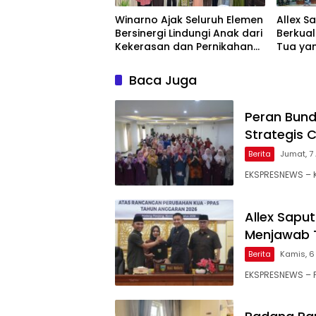
Winarno Ajak Seluruh Elemen
Allex S
Bersinergi Lindungi Anak dari
Berkual
Kekerasan dan Pernikahan
Tua yan
Dini
Baca Juga
Peran Bund
Strategis 
Berita
Jumat, 7 
EKSPRESNEWS – K
Allex Sapu
Menjawab 
Berita
Kamis, 6
EKSPRESNEWS – 