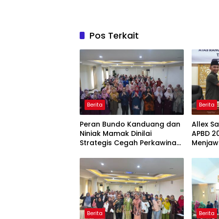
Pos Terkait
Berita
Berita
Peran Bundo Kanduang dan
Allex S
Niniak Mamak Dinilai
APBD 20
Strategis Cegah Perkawinan
Menjaw
Usia Anak
Ekonom
Berita
Berita