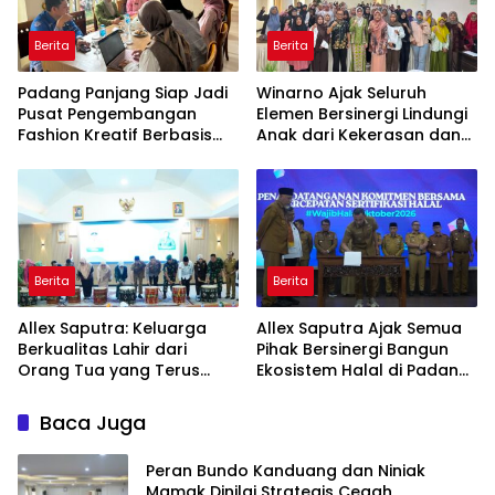
Berita
Berita
Padang Panjang Siap Jadi
Winarno Ajak Seluruh
Pusat Pengembangan
Elemen Bersinergi Lindungi
Fashion Kreatif Berbasis
Anak dari Kekerasan dan
Budaya Lokal
Pernikahan Dini
Berita
Berita
Allex Saputra: Keluarga
Allex Saputra Ajak Semua
Berkualitas Lahir dari
Pihak Bersinergi Bangun
Orang Tua yang Terus
Ekosistem Halal di Padang
Belajar
Panjang
Baca Juga
Peran Bundo Kanduang dan Niniak
Mamak Dinilai Strategis Cegah