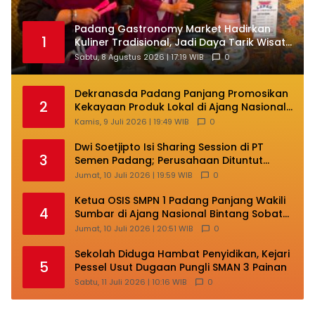
Padang Gastronomy Market Hadirkan
1
Kuliner Tradisional, Jadi Daya Tarik Wisata
di HJK ke-357
Sabtu, 8 Agustus 2026 | 17:19 WIB
0
Dekranasda Padang Panjang Promosikan
2
Kekayaan Produk Lokal di Ajang Nasional
Makassar
Kamis, 9 Juli 2026 | 19:49 WIB
0
Dwi Soetjipto Isi Sharing Session di PT
3
Semen Padang; Perusahaan Dituntut
Lakukan Transformasi
Jumat, 10 Juli 2026 | 19:59 WIB
0
Ketua OSIS SMPN 1 Padang Panjang Wakili
4
Sumbar di Ajang Nasional Bintang Sobat
SMP
Jumat, 10 Juli 2026 | 20:51 WIB
0
Sekolah Diduga Hambat Penyidikan, Kejari
5
Pessel Usut Dugaan Pungli SMAN 3 Painan
Sabtu, 11 Juli 2026 | 10:16 WIB
0