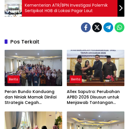
Kementerian ATR/BPN Investigasi Polemik
Sertipikat HGB di Lokasi Pagar Laut
Pos Terkait
Berita
Berita
Peran Bundo Kanduang
Allex Saputra: Perubahan
dan Niniak Mamak Dinilai
APBD 2026 Disusun untuk
Strategis Cegah
Menjawab Tantangan
Perkawinan Usia Anak
Ekonomi Daerah