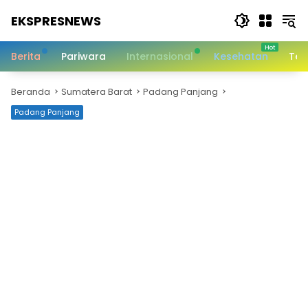
Langsung
EKSPRESNEWS
ke
konten
Informasi
Dalam
Berita
Pariwara
Internasional
Kesehatan
Tek
Satu
Sentuhan
Beranda
Sumatera Barat
Padang Panjang
Padang Panjang