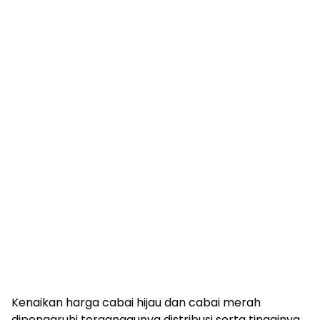
Kenaikan harga cabai hijau dan cabai merah
dipengaruhi terganggunya distribusi serta tingginya