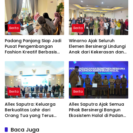
Berita
Berita
Padang Panjang Siap Jadi
Winarno Ajak Seluruh
Pusat Pengembangan
Elemen Bersinergi Lindungi
Fashion Kreatif Berbasis
Anak dari Kekerasan dan
Budaya Lokal
Pernikahan Dini
Berita
Berita
Allex Saputra: Keluarga
Allex Saputra Ajak Semua
Berkualitas Lahir dari
Pihak Bersinergi Bangun
Orang Tua yang Terus
Ekosistem Halal di Padang
Belajar
Panjang
Baca Juga