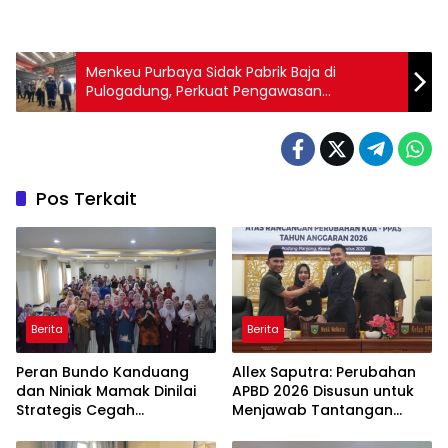
Menkeu Purbaya Sidak Pabrik Baja di
Pulogadung, Perkuat Pengawasan
Kepatuhan Perpajakan
Pos Terkait
Berita
Berita
Peran Bundo Kanduang
Allex Saputra: Perubahan
dan Niniak Mamak Dinilai
APBD 2026 Disusun untuk
Strategis Cegah
Menjawab Tantangan
Perkawinan Usia Anak
Ekonomi Daerah