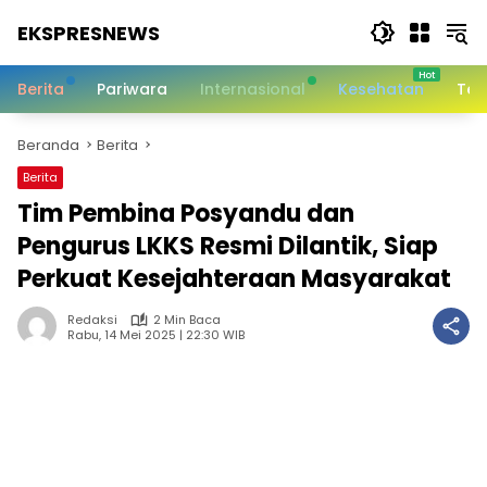
Langsung
EKSPRESNEWS
ke
konten
Informasi
Dalam
Berita
Pariwara
Internasional
Kesehatan
Tek
Satu
Sentuhan
Beranda
Berita
Berita
Tim Pembina Posyandu dan
Pengurus LKKS Resmi Dilantik, Siap
Perkuat Kesejahteraan Masyarakat
Redaksi
2 Min Baca
Rabu, 14 Mei 2025 | 22:30 WIB