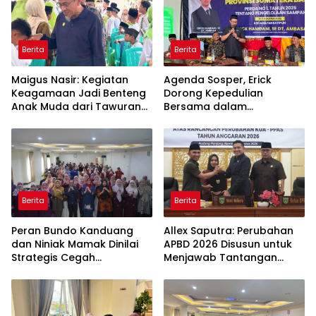
Berita
Berita
Maigus Nasir: Kegiatan
Agenda Sosper, Erick
Keagamaan Jadi Benteng
Dorong Kepedulian
Anak Muda dari Tawuran
Bersama dalam
dan Narkoba
Pengelolaan Sampah
Berita
Berita
Peran Bundo Kanduang
Allex Saputra: Perubahan
dan Niniak Mamak Dinilai
APBD 2026 Disusun untuk
Strategis Cegah
Menjawab Tantangan
Perkawinan Usia Anak
Ekonomi Daerah