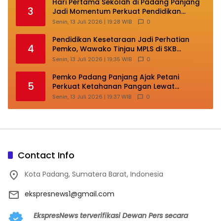
Hari Pertama Sekolah di Padang Panjang
3
Jadi Momentum Perkuat Pendidikan
Berkarakter
Senin, 13 Juli 2026 | 19:28 WIB
0
Pendidikan Kesetaraan Jadi Perhatian
4
Pemko, Wawako Tinjau MPLS di SKB
Padang Panjang
Senin, 13 Juli 2026 | 19:35 WIB
0
Pemko Padang Panjang Ajak Petani
5
Perkuat Ketahanan Pangan Lewat
Budidaya Cabai
Senin, 13 Juli 2026 | 19:37 WIB
0
Contact Info
Kota Padang, Sumatera Barat, Indonesia
ekspresnews1@gmail.com
EkspresNews terverifikasi Dewan Pers secara