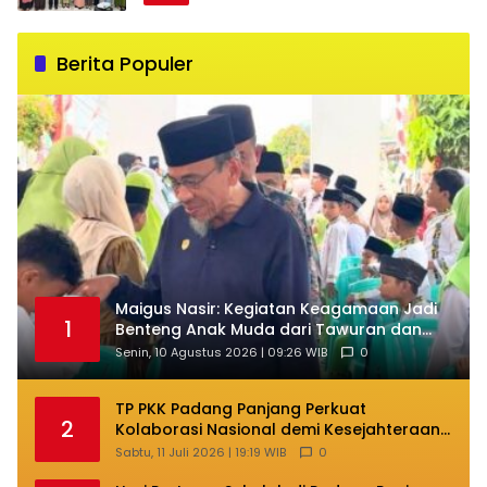
Berita Populer
Maigus Nasir: Kegiatan Keagamaan Jadi
1
Benteng Anak Muda dari Tawuran dan
Narkoba
Senin, 10 Agustus 2026 | 09:26 WIB
0
TP PKK Padang Panjang Perkuat
2
Kolaborasi Nasional demi Kesejahteraan
Keluarga
Sabtu, 11 Juli 2026 | 19:19 WIB
0