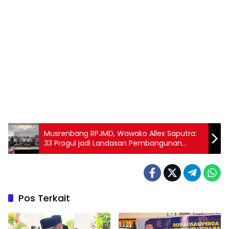
Musrenbang RPJMD, Wawako Allex Saputra:
33 Progul jadi Landasan Pembangunan
2025-2029
Pos Terkait