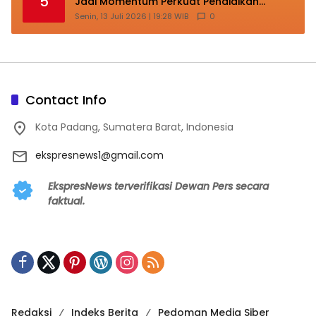
5
Jadi Momentum Perkuat Pendidikan
Berkarakter
Senin, 13 Juli 2026 | 19:28 WIB
0
Contact Info
Kota Padang, Sumatera Barat, Indonesia
ekspresnews1@gmail.com
EkspresNews terverifikasi Dewan Pers secara
faktual.
Redaksi
Indeks Berita
Pedoman Media Siber