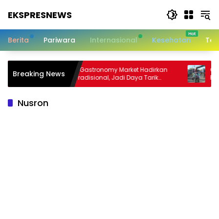
Langsung
EKSPRESNEWS
ke
konten
Informasi
Dalam
Berita
Pariwara
Internasional
Kesehatan
Tek
Satu
Sentuhan
n
Padang Gastronomy Market Hadirkan
Gowes S
Breaking News
Kuliner Tradisional, Jadi Daya Tarik
Padang 
Wisata di HJK ke-357
Turut R
Nusron