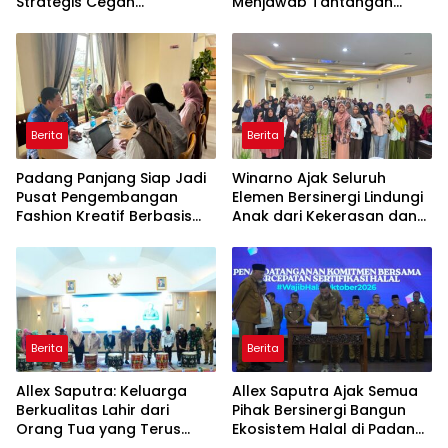
Strategis Cegah
Menjawab Tantangan
Perkawinan Usia Anak
Ekonomi Daerah
Berita
Berita
Padang Panjang Siap Jadi
Winarno Ajak Seluruh
Pusat Pengembangan
Elemen Bersinergi Lindungi
Fashion Kreatif Berbasis
Anak dari Kekerasan dan
Budaya Lokal
Pernikahan Dini
Berita
Berita
Allex Saputra: Keluarga
Allex Saputra Ajak Semua
Berkualitas Lahir dari
Pihak Bersinergi Bangun
Orang Tua yang Terus
Ekosistem Halal di Padang