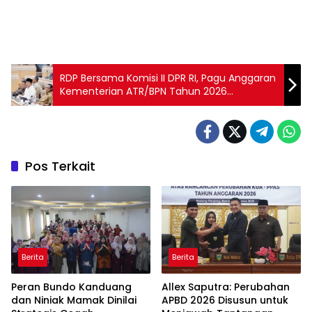
RDP Bersama Komisi II DPR RI, Pagu Anggaran
Kementerian ATR/BPN Tahun 2026
Ditetapkan Rp9,49 Triliun
Pos Terkait
Berita
Berita
Peran Bundo Kanduang
Allex Saputra: Perubahan
dan Niniak Mamak Dinilai
APBD 2026 Disusun untuk