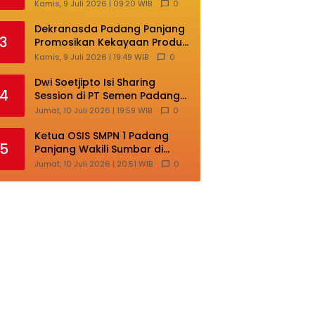
Masih Terlalu Sentralistik,
Kamis, 9 Juli 2026 | 09:20 WIB
0
Daerah Kepulauan
Kehilangan Ruang
Dekranasda Padang Panjang
3
Berkembang
Promosikan Kekayaan Produk
Lokal di Ajang Nasional
Kamis, 9 Juli 2026 | 19:49 WIB
0
Makassar
Dwi Soetjipto Isi Sharing
4
Session di PT Semen Padang;
Perusahaan Dituntut Lakukan
Jumat, 10 Juli 2026 | 19:59 WIB
0
Transformasi
Ketua OSIS SMPN 1 Padang
5
Panjang Wakili Sumbar di
Ajang Nasional Bintang Sobat
Jumat, 10 Juli 2026 | 20:51 WIB
0
SMP