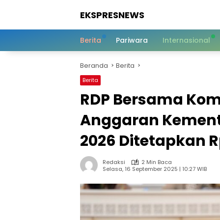
Langsung
EKSPRESNEWS
ke
konten
Informasi
Dalam
Berita
Pariwara
Internasional
Satu
Sentuhan
Beranda
Berita
Berita
RDP Bersama Komis
Anggaran Kement
2026 Ditetapkan Rp
Redaksi
2 Min Baca
Selasa, 16 September 2025 | 10:27 WIB