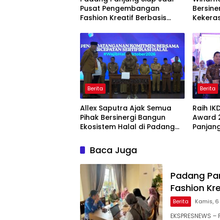
Pusat Pengembangan
Bersine
Fashion Kreatif Berbasis
Kekera
Budaya Lokal
Dini
Berita
Berita
Allex Saputra Ajak Semua
Raih IK
Pihak Bersinergi Bangun
Award 
Ekosistem Halal di Padang
Panjang
Panjang
Pelayan
Baca Juga
Padang Pa
Fashion Kr
Berita
Kamis, 6
EKSPRESNEWS – P