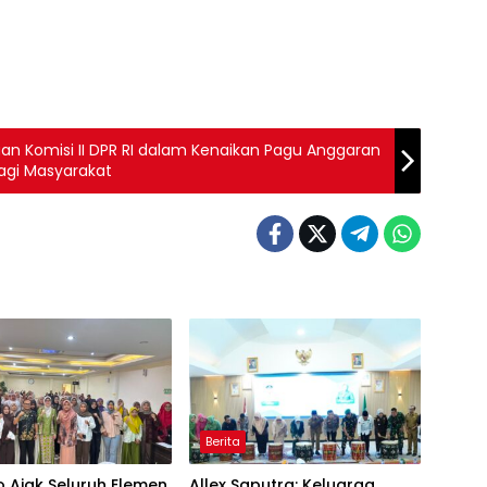
n Komisi II DPR RI dalam Kenaikan Pagu Anggaran
agi Masyarakat
Berita
 Ajak Seluruh Elemen
Allex Saputra: Keluarga