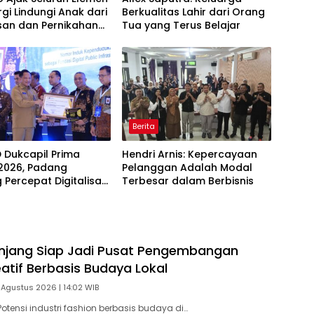
rgi Lindungi Anak dari
Berkualitas Lahir dari Orang
san dan Pernikahan
Tua yang Terus Belajar
Berita
D Dukcapil Prima
Hendri Arnis: Kepercayaan
2026, Padang
Pelanggan Adalah Modal
 Percepat Digitalisasi
Terbesar dalam Berbisnis
an Publik
njang Siap Jadi Pusat Pengembangan
eatif Berbasis Budaya Lokal
 Agustus 2026 | 14:02 WIB
otensi industri fashion berbasis budaya di…