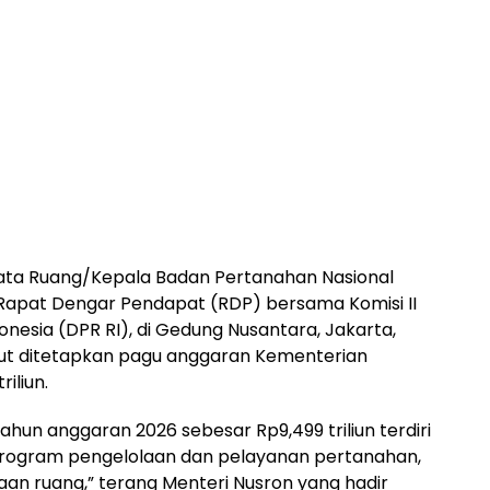
Tata Ruang/Kepala Badan Pertanahan Nasional
Rapat Dengar Pendapat (RDP) bersama Komisi II
nesia (DPR RI), di Gedung Nusantara, Jakarta,
but ditetapkan pagu anggaran Kementerian
iliun.
hun anggaran 2026 sebesar Rp9,499 triliun terdiri
rogram pengelolaan dan pelayanan pertanahan,
n ruang,” terang Menteri Nusron yang hadir