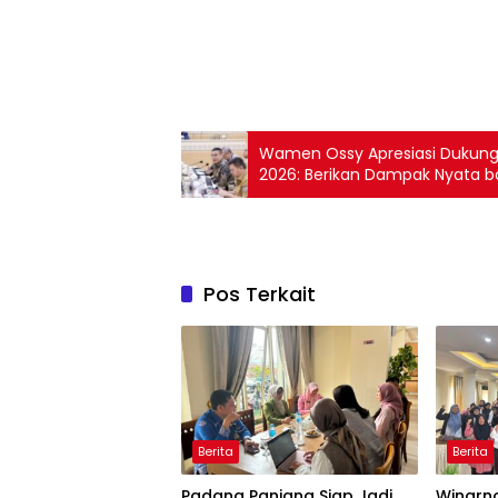
Wamen Ossy Apresiasi Dukunga
2026: Berikan Dampak Nyata b
Pos Terkait
Berita
Berita
Padang Panjang Siap Jadi
Winarno