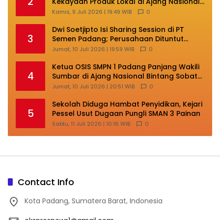
2
Kekayaan Produk Lokal di Ajang Nasional
Makassar
Kamis, 9 Juli 2026 | 19:49 WIB
0
Dwi Soetjipto Isi Sharing Session di PT
3
Semen Padang; Perusahaan Dituntut
Lakukan Transformasi
Jumat, 10 Juli 2026 | 19:59 WIB
0
Ketua OSIS SMPN 1 Padang Panjang Wakili
4
Sumbar di Ajang Nasional Bintang Sobat
SMP
Jumat, 10 Juli 2026 | 20:51 WIB
0
Sekolah Diduga Hambat Penyidikan, Kejari
5
Pessel Usut Dugaan Pungli SMAN 3 Painan
Sabtu, 11 Juli 2026 | 10:16 WIB
0
Contact Info
Kota Padang, Sumatera Barat, Indonesia