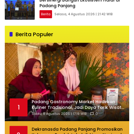
Padang Panjang
Berita
Selasa, 4 Agustus 2026 | 21:42 WIB
Berita Populer
Padang Gastronomy Market Hadirkan
1
Kuliner Tradisional, Jadi Daya Tarik Wisata
di HJK ke-357
Sabtu, 8 Agustus 2026 | 17:19 WIB
0
Dekranasda Padang Panjang Promosikan