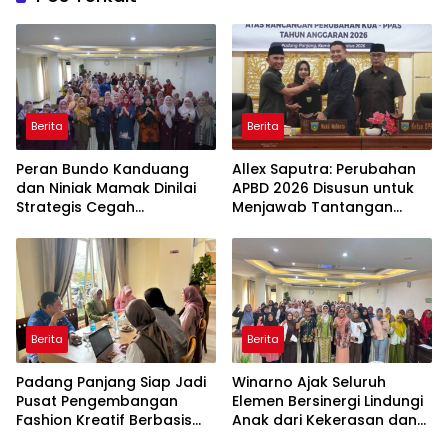
Berita
Berita
Peran Bundo Kanduang
Allex Saputra: Perubahan
dan Niniak Mamak Dinilai
APBD 2026 Disusun untuk
Strategis Cegah
Menjawab Tantangan
Perkawinan Usia Anak
Ekonomi Daerah
Berita
Berita
Padang Panjang Siap Jadi
Winarno Ajak Seluruh
Pusat Pengembangan
Elemen Bersinergi Lindungi
Fashion Kreatif Berbasis
Anak dari Kekerasan dan
Budaya Lokal
Pernikahan Dini