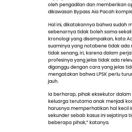
oleh pengadilan dan memberikan ops
dikawasan Bypass Aia Pacah kompl
Hal ini, dikatakannya bahwa sudah 
sebenarnya tidak boleh sama sekali 
kronologi yang disampaikan, kata Ad
suaminya yang notabene tidak ada re
tidak senang, iri, karena dalam perj
profesinya yang jelas tidak ada rele
diganggu dengan cara yang jelas tida
mengatakan bahwa LPSK perlu turun 
jauh.
Ia berharap, pihak eksekutor dalam h
keluarga terutama anak menjadi kor
harusnya memperhatikan hal kecil i
sekunder sebab kasus ini sejatinya t
beberapa pihak,” katanya.