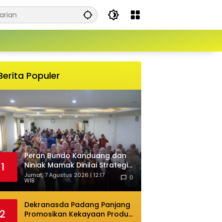
Berita Populer
Peran Bundo Kanduang dan
Niniak Mamak Dinilai Strategis
1
Cegah Perkawinan Usia Anak
Jumat, 7 Agustus 2026 | 12:17
0
WIB
Dekranasda Padang Panjang
2
Promosikan Kekayaan Produk