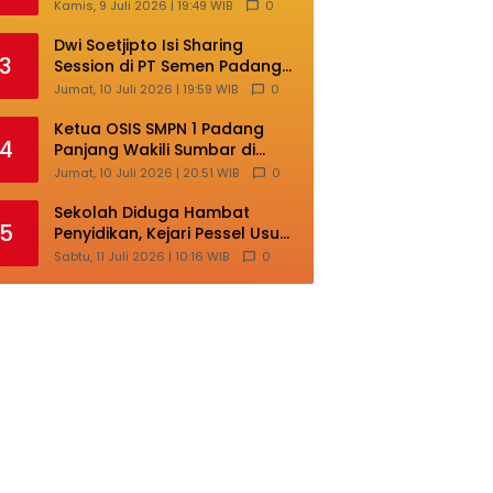
Lokal di Ajang Nasional
Kamis, 9 Juli 2026 | 19:49 WIB
0
Makassar
Dwi Soetjipto Isi Sharing
3
Session di PT Semen Padang;
Perusahaan Dituntut Lakukan
Jumat, 10 Juli 2026 | 19:59 WIB
0
Transformasi
Ketua OSIS SMPN 1 Padang
4
Panjang Wakili Sumbar di
Ajang Nasional Bintang Sobat
Jumat, 10 Juli 2026 | 20:51 WIB
0
SMP
Sekolah Diduga Hambat
5
Penyidikan, Kejari Pessel Usut
Dugaan Pungli SMAN 3 Painan
Sabtu, 11 Juli 2026 | 10:16 WIB
0