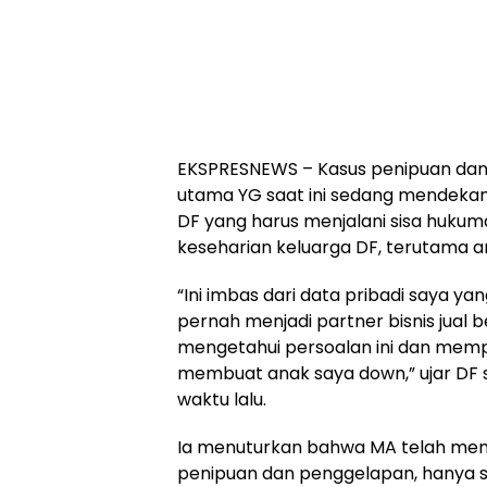
EKSPRESNEWS – Kasus penipuan dan
utama YG saat ini sedang mendekam
DF yang harus menjalani sisa huku
keseharian keluarga DF, terutama a
“Ini imbas dari data pribadi saya y
pernah menjadi partner bisnis jual b
mengetahui persoalan ini dan memp
membuat anak saya down,” ujar DF 
waktu lalu.
Ia menuturkan bahwa MA telah mem
penipuan dan penggelapan, hanya 