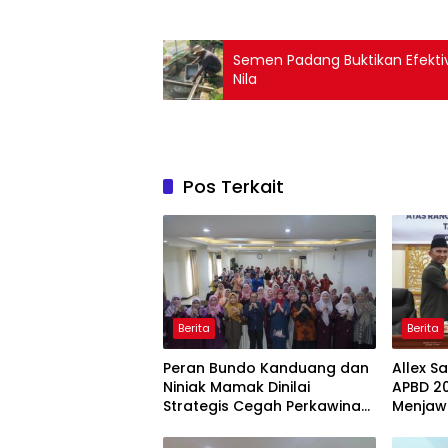
Semen Padang Buktikan Efekti
Nila
Pos Terkait
Berita
Berita
Peran Bundo Kanduang dan
Allex S
Niniak Mamak Dinilai
APBD 20
Strategis Cegah Perkawinan
Menjaw
Usia Anak
Ekonom