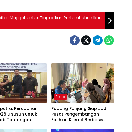
vitas Maggot untuk Tingkatkan Pertumbuhan Ikan
Berita
aputra: Perubahan
Padang Panjang Siap Jadi
26 Disusun untuk
Pusat Pengembangan
ab Tantangan
Fashion Kreatif Berbasis
i Daerah
Budaya Lokal