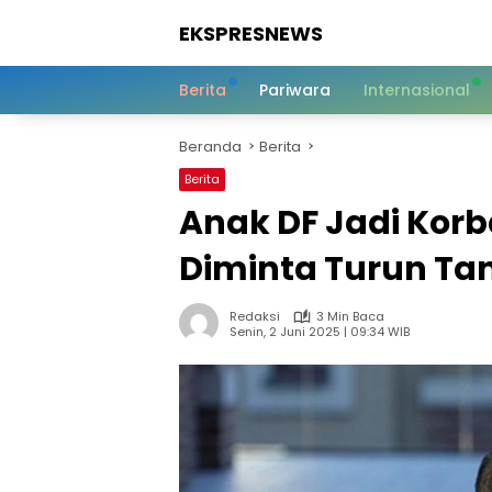
Langsung
EKSPRESNEWS
ke
konten
Informasi
Dalam
Berita
Pariwara
Internasional
Satu
Sentuhan
Beranda
Berita
Berita
Anak DF Jadi Kor
Diminta Turun Ta
Redaksi
3 Min Baca
Senin, 2 Juni 2025 | 09:34 WIB