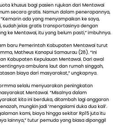
uota khusus bagi pasien rujukan dari Mentawai
mum secara gratis. Namun dalam penerapannya,
. “Kemarin ada yang menyampaikan ke saya,
, sudah jelas gratis transportasinya dengan
g ke Mentawai, itu yang belum pasti,” imbuhnya.
am baru Pemerintah Kabupaten Mentawai turut
rmma, Matheus Kanapui Samaurau (28). “Ini
han Kabupaten Kepulauan Mentawai. Dari awal
pentingnya ambulans laut dan rumah singgah,
tasan biaya dari masyarakat,” ungkapnya.
n Formma selalu menyuarakan peningkatan
masyarakat Mentawai. “Misalnya dalam
rakat kita ini berduka, ditambah lagi anggaran
enazah, mungkin jadi ‘mengalami duka dua kali’.
man kami, biaya hingga sekitar Rp15 juta itu
ya lainnya,” tutur pemuda yang biasa dipanggil