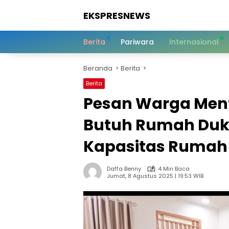
Langsung
EKSPRESNEWS
ke
konten
Informasi
Dalam
Berita
Pariwara
Internasional
Satu
Sentuhan
Beranda
Berita
Berita
Pesan Warga Ment
Butuh Rumah Duk
Kapasitas Rumah
Daffa Benny
4 Min Baca
Jumat, 8 Agustus 2025 | 19:53 WIB