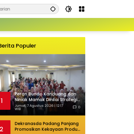
Berita Populer
Peran Bundo Kanduang dan
Niniak Mamak Dinilai Strategis
1
Cegah Perkawinan Usia Anak
Jumat, 7 Agustus 2026 | 12:17
0
WIB
Dekranasda Padang Panjang
2
Promosikan Kekayaan Produk