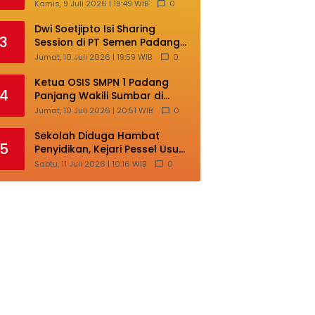
Lokal di Ajang Nasional
Kamis, 9 Juli 2026 | 19:49 WIB
0
Makassar
Dwi Soetjipto Isi Sharing
3
Session di PT Semen Padang;
Perusahaan Dituntut Lakukan
Jumat, 10 Juli 2026 | 19:59 WIB
0
Transformasi
Ketua OSIS SMPN 1 Padang
4
Panjang Wakili Sumbar di
Ajang Nasional Bintang Sobat
Jumat, 10 Juli 2026 | 20:51 WIB
0
SMP
Sekolah Diduga Hambat
5
Penyidikan, Kejari Pessel Usut
Dugaan Pungli SMAN 3 Painan
Sabtu, 11 Juli 2026 | 10:16 WIB
0