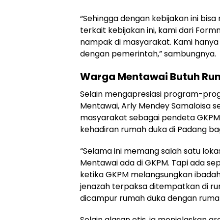
“Sehingga dengan kebijakan ini bi
terkait kebijakan ini, kami dari Fo
nampak di masyarakat. Kami han
dengan pemerintah,” sambungnya.
Warga Mentawai Butuh Ru
Selain mengapresiasi program-pro
Mentawai, Arly Mendey Samaloisa se
masyarakat sebagai pendeta GKPM
kehadiran rumah duka di Padang ba
“Selama ini memang salah satu lok
Mentawai ada di GKPM. Tapi ada sepe
ketika GKPM melangsungkan ibadah t
jenazah terpaksa ditempatkan di r
dicampur rumah duka dengan rumah
Selain alasan etis, ia menjelaskan 