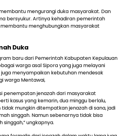
sa membantu mengurangi duka masyarakat. Dan
rmma bersyukur. Artinya kehadiran pemerintah
ya membantu menghubungkan masyarakat
mah Duka
gram baru dari Pemerintah Kabupaten Kepulauan
bagai warga asal Sipora yang juga melayani
 juga menyampaikan kebutuhan mendesak
gi warga Mentawai,
asi penempatan jenazah dari masyarakat
rti kasus yang kemarin, dua minggu berlalu,
idak mungkin ditempatkan jenazah di sana, jadi
umah singgah. Namun sebenarnya tidak bisa
 singgah,” ungkapnya.
aroma formalin dari jenazah dalam waktu lama juga