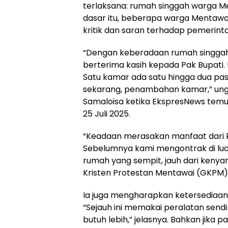
terlaksana: rumah singgah warga Me
dasar itu, beberapa warga Mentawai
kritik dan saran terhadap pemerint
“Dengan keberadaan rumah singgah
berterima kasih kepada Pak Bupati. 
Satu kamar ada satu hingga dua pas
sekarang, penambahan kamar,” ungk
Samaloisa ketika EkspresNews temui 
25 Juli 2025.
“Keadaan merasakan manfaat dari kebi
Sebelumnya kami mengontrak di luar
rumah yang sempit, jauh dari kenya
Kristen Protestan Mentawai (GKPM)
Ia juga mengharapkan ketersediaan 
“Sejauh ini memakai peralatan sendi
butuh lebih,” jelasnya. Bahkan jika