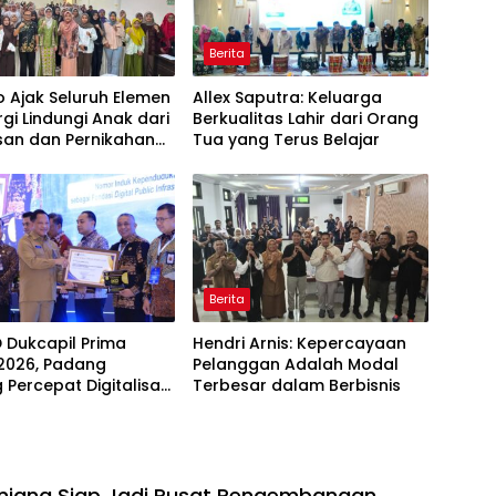
Berita
 Ajak Seluruh Elemen
Allex Saputra: Keluarga
rgi Lindungi Anak dari
Berkualitas Lahir dari Orang
san dan Pernikahan
Tua yang Terus Belajar
Berita
D Dukcapil Prima
Hendri Arnis: Kepercayaan
2026, Padang
Pelanggan Adalah Modal
 Percepat Digitalisasi
Terbesar dalam Berbisnis
an Publik
njang Siap Jadi Pusat Pengembangan