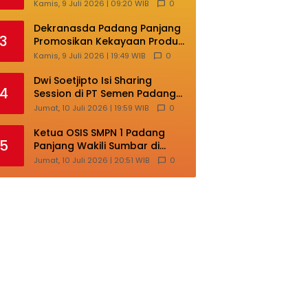
Masih Terlalu Sentralistik,
Kamis, 9 Juli 2026 | 09:20 WIB
0
Daerah Kepulauan
Kehilangan Ruang
Dekranasda Padang Panjang
3
Berkembang
Promosikan Kekayaan Produk
Lokal di Ajang Nasional
Kamis, 9 Juli 2026 | 19:49 WIB
0
Makassar
Dwi Soetjipto Isi Sharing
4
Session di PT Semen Padang;
Perusahaan Dituntut Lakukan
Jumat, 10 Juli 2026 | 19:59 WIB
0
Transformasi
Ketua OSIS SMPN 1 Padang
5
Panjang Wakili Sumbar di
Ajang Nasional Bintang Sobat
Jumat, 10 Juli 2026 | 20:51 WIB
0
SMP