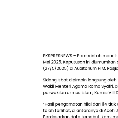
EKSPRESNEWS – Pemerintah menetapka
Mei 2025. Keputusan ini diumumkan 
(27/5/2025) di Auditorium H.M. Rasji
Sidang isbat dipimpin langsung ole
Wakil Menteri Agama Romo Syafi’i, d
perwakilan ormas Islam, Komisi VIII 
“Hasil pengamatan hilal dari 114 titi
telah terlihat, di antaranya di Aceh
Berdasarkan data tersebut, kami me