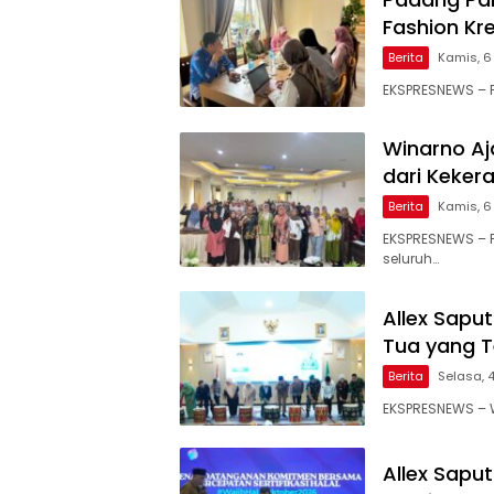
Fashion Kr
Berita
Kamis, 6
EKSPRESNEWS – P
Winarno Aj
dari Keker
Berita
Kamis, 6
EKSPRESNEWS – 
seluruh…
Allex Saput
Tua yang T
Berita
Selasa, 
EKSPRESNEWS – W
Allex Sapu