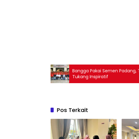
Bangga Pakai Semen Padang, 
Tukang Inspiratif
Pos Terkait