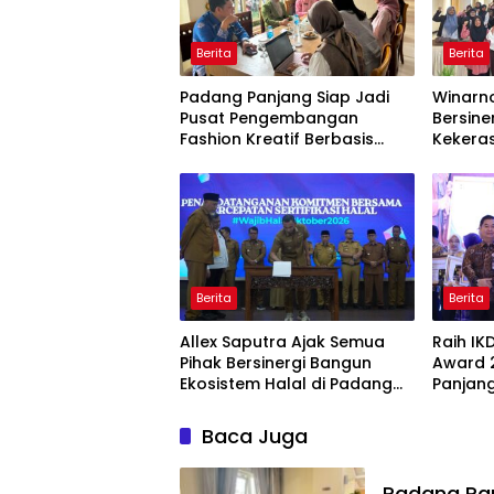
Berita
Berita
Padang Panjang Siap Jadi
Winarno
Pusat Pengembangan
Bersine
Fashion Kreatif Berbasis
Kekera
Budaya Lokal
Dini
Berita
Berita
Allex Saputra Ajak Semua
Raih IK
Pihak Bersinergi Bangun
Award 
Ekosistem Halal di Padang
Panjang
Panjang
Pelayan
Baca Juga
Padang Pa