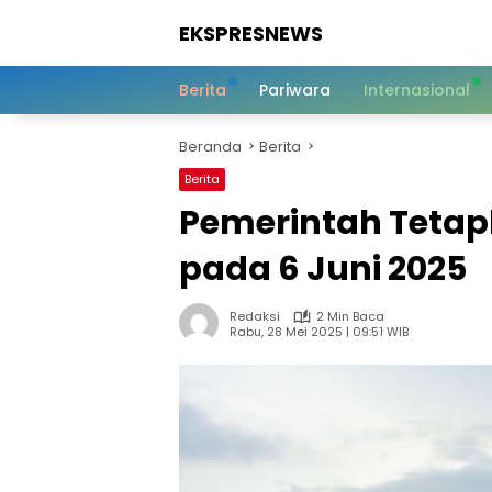
Langsung
EKSPRESNEWS
ke
konten
Informasi
Dalam
Berita
Pariwara
Internasional
Satu
Sentuhan
Beranda
Berita
Berita
Pemerintah Tetap
pada 6 Juni 2025
Redaksi
2 Min Baca
Rabu, 28 Mei 2025 | 09:51 WIB