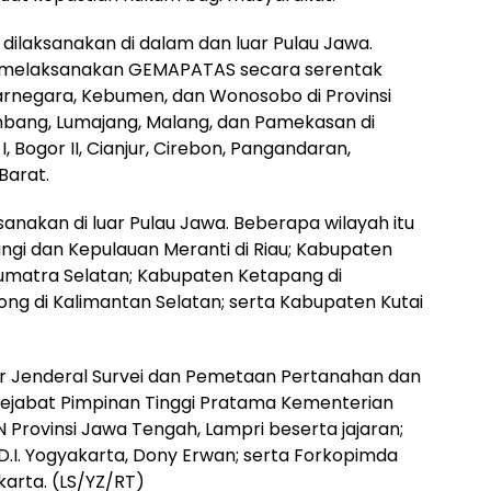
dilaksanakan di dalam dan luar Pulau Jawa.
 melaksanakan GEMAPATAS secara serentak
arnegara, Kebumen, dan Wonosobo di Provinsi
mbang, Lumajang, Malang, dan Pamekasan di
 Bogor II, Cianjur, Cirebon, Pangandaran,
Barat.
anakan di luar Pulau Jawa. Beberapa wilayah itu
ngi dan Kepulauan Meranti di Riau; Kabupaten
Sumatra Selatan; Kabupaten Ketapang di
ng di Kalimantan Selatan; serta Kabupaten Kutai
ur Jenderal Survei dan Pemetaan Pertanahan dan
 Pejabat Pimpinan Tinggi Pratama Kementerian
 Provinsi Jawa Tengah, Lampri beserta jajaran;
D.I. Yogyakarta, Dony Erwan; serta Forkopimda
karta. (LS/YZ/RT)