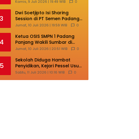
Lokal di Ajang Nasional
Kamis, 9 Juli 2026 | 19:49 WIB
0
Makassar
Dwi Soetjipto Isi Sharing
3
Session di PT Semen Padang;
Perusahaan Dituntut Lakukan
Jumat, 10 Juli 2026 | 19:59 WIB
0
Transformasi
Ketua OSIS SMPN 1 Padang
4
Panjang Wakili Sumbar di
Ajang Nasional Bintang Sobat
Jumat, 10 Juli 2026 | 20:51 WIB
0
SMP
Sekolah Diduga Hambat
5
Penyidikan, Kejari Pessel Usut
Dugaan Pungli SMAN 3 Painan
Sabtu, 11 Juli 2026 | 10:16 WIB
0