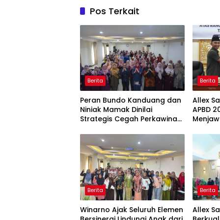
Pos Terkait
Berita
Berita
Peran Bundo Kanduang dan
Allex S
Niniak Mamak Dinilai
APBD 20
Strategis Cegah Perkawinan
Menjaw
Usia Anak
Ekonom
Berita
Berita
Winarno Ajak Seluruh Elemen
Allex S
Bersinergi Lindungi Anak dari
Berkual