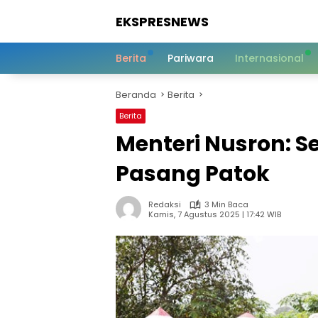
Langsung
EKSPRESNEWS
ke
konten
Informasi
Dalam
Berita
Pariwara
Internasional
Satu
Sentuhan
Beranda
Berita
Berita
Menteri Nusron: 
Pasang Patok
Redaksi
3 Min Baca
Kamis, 7 Agustus 2025 | 17:42 WIB