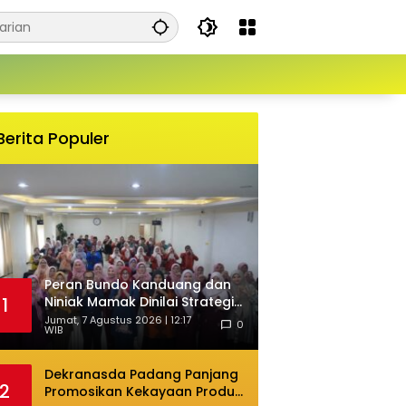
Berita Populer
Peran Bundo Kanduang dan
Niniak Mamak Dinilai Strategis
1
Cegah Perkawinan Usia Anak
Jumat, 7 Agustus 2026 | 12:17
0
WIB
Dekranasda Padang Panjang
2
Promosikan Kekayaan Produk