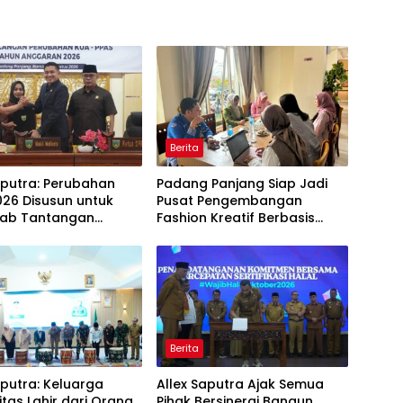
Berita
aputra: Perubahan
Padang Panjang Siap Jadi
26 Disusun untuk
Pusat Pengembangan
ab Tantangan
Fashion Kreatif Berbasis
i Daerah
Budaya Lokal
Berita
aputra: Keluarga
Allex Saputra Ajak Semua
itas Lahir dari Orang
Pihak Bersinergi Bangun