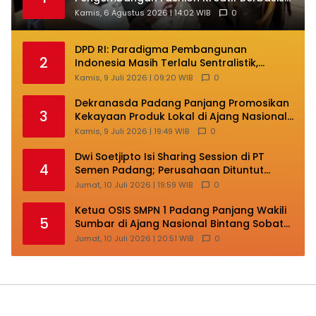
Budaya Lokal
Kamis, 6 Agustus 2026 | 14:02 WIB
0
DPD RI: Paradigma Pembangunan
2
Indonesia Masih Terlalu Sentralistik,
Daerah Kepulauan Kehilangan Ruang
Kamis, 9 Juli 2026 | 09:20 WIB
0
Berkembang
Dekranasda Padang Panjang Promosikan
3
Kekayaan Produk Lokal di Ajang Nasional
Makassar
Kamis, 9 Juli 2026 | 19:49 WIB
0
Dwi Soetjipto Isi Sharing Session di PT
4
Semen Padang; Perusahaan Dituntut
Lakukan Transformasi
Jumat, 10 Juli 2026 | 19:59 WIB
0
Ketua OSIS SMPN 1 Padang Panjang Wakili
5
Sumbar di Ajang Nasional Bintang Sobat
SMP
Jumat, 10 Juli 2026 | 20:51 WIB
0