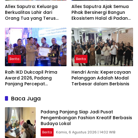
Allex Saputra: Keluarga
Allex Saputra Ajak Semua
Berkualitas Lahir dari
Pihak Bersinergi Bangun
Orang Tua yang Terus
Ekosistem Halal di Padang
Belajar
Panjang
Berita
Berita
Raih IKD Dukcapil Prima
Hendri Arnis: Kepercayaan
Award 2026, Padang
Pelanggan Adalah Modal
Panjang Percepat
Terbesar dalam Berbisnis
Digitalisasi Pelayanan
Publik
Baca Juga
Padang Panjang Siap Jadi Pusat
Pengembangan Fashion Kreatif Berbasis
Budaya Lokal
Berita
Kamis, 6 Agustus 2026 | 14:02 WIB