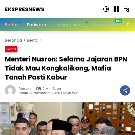
Langsung
EKSPRESNEWS
ke
konten
Informasi
Dalam
Berita
Pariwara
Internasional
Kesehatan
Tek
Satu
Sentuhan
Beranda
Berita
Berita
Menteri Nusron: Selama Jajaran BPN
Tidak Mau Kongkalikong, Mafia
Tanah Pasti Kabur
Redaksi
2 Min Baca
Senin, 17 November 2025 | 13:39 WIB