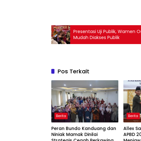
Presentasi Uji Publik, Wamen O
Mudah Diakses Publik
Pos Terkait
Berita
Berita
Peran Bundo Kanduang dan
Allex S
Niniak Mamak Dinilai
APBD 20
Strategis Cegah Perkawinan
Menjaw