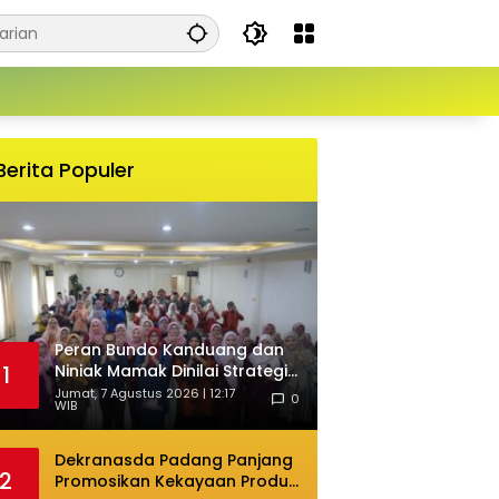
Berita Populer
Peran Bundo Kanduang dan
Niniak Mamak Dinilai Strategis
1
Cegah Perkawinan Usia Anak
Jumat, 7 Agustus 2026 | 12:17
0
WIB
Dekranasda Padang Panjang
2
Promosikan Kekayaan Produk