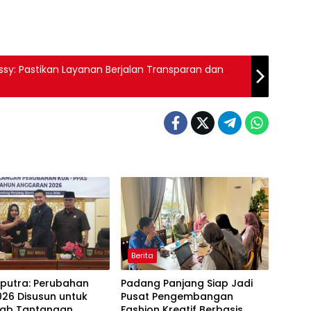
ssy: Pastikan Layanan Berjalan Transparan dan
Berita
aputra: Perubahan
Padang Panjang Siap Jadi
26 Disusun untuk
Pusat Pengembangan
ab Tantangan
Fashion Kreatif Berbasis