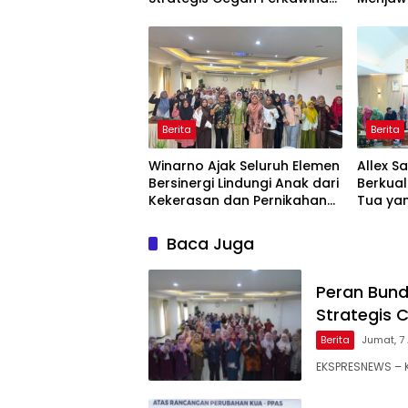
Usia Anak
Ekonom
Berita
Berita
Winarno Ajak Seluruh Elemen
Allex S
Bersinergi Lindungi Anak dari
Berkual
Kekerasan dan Pernikahan
Tua yan
Dini
Baca Juga
Peran Bund
Strategis 
Berita
Jumat, 7 
EKSPRESNEWS – K