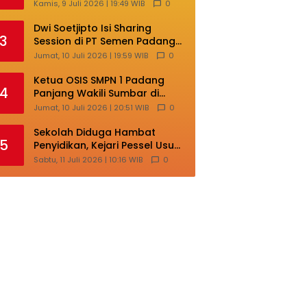
Lokal di Ajang Nasional
Kamis, 9 Juli 2026 | 19:49 WIB
0
Makassar
Dwi Soetjipto Isi Sharing
3
Session di PT Semen Padang;
Perusahaan Dituntut Lakukan
Jumat, 10 Juli 2026 | 19:59 WIB
0
Transformasi
Ketua OSIS SMPN 1 Padang
4
Panjang Wakili Sumbar di
Ajang Nasional Bintang Sobat
Jumat, 10 Juli 2026 | 20:51 WIB
0
SMP
Sekolah Diduga Hambat
5
Penyidikan, Kejari Pessel Usut
Dugaan Pungli SMAN 3 Painan
Sabtu, 11 Juli 2026 | 10:16 WIB
0