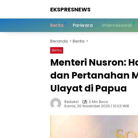
Langsung
EKSPRESNEWS
ke
konten
Informasi
Dalam
Berita
Pariwara
Internasional
Satu
Sentuhan
Beranda
Berita
Berita
Menteri Nusron: 
dan Pertanahan Me
Ulayat di Papua
Redaksi
2 Min Baca
Kamis, 20 November 2025 | 10:03 WIB