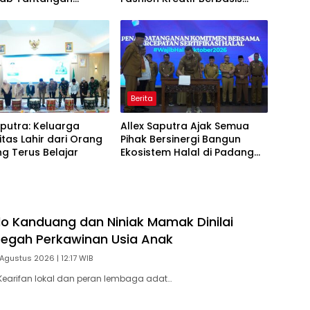
i Daerah
Budaya Lokal
Berita
aputra: Keluarga
Allex Saputra Ajak Semua
itas Lahir dari Orang
Pihak Bersinergi Bangun
g Terus Belajar
Ekosistem Halal di Padang
Panjang
o Kanduang dan Niniak Mamak Dinilai
Cegah Perkawinan Usia Anak
Agustus 2026 | 12:17 WIB
earifan lokal dan peran lembaga adat…