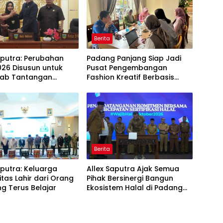
Berita
aputra: Perubahan
Padang Panjang Siap Jadi
26 Disusun untuk
Pusat Pengembangan
ab Tantangan
Fashion Kreatif Berbasis
i Daerah
Budaya Lokal
Berita
aputra: Keluarga
Allex Saputra Ajak Semua
itas Lahir dari Orang
Pihak Bersinergi Bangun
g Terus Belajar
Ekosistem Halal di Padang
Panjang