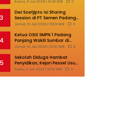
Lokal di Ajang Nasional
Kamis, 9 Juli 2026 | 19:49 WIB
0
Makassar
Dwi Soetjipto Isi Sharing
3
Session di PT Semen Padang;
Perusahaan Dituntut Lakukan
Jumat, 10 Juli 2026 | 19:59 WIB
0
Transformasi
Ketua OSIS SMPN 1 Padang
4
Panjang Wakili Sumbar di
Ajang Nasional Bintang Sobat
Jumat, 10 Juli 2026 | 20:51 WIB
0
SMP
Sekolah Diduga Hambat
5
Penyidikan, Kejari Pessel Usut
Dugaan Pungli SMAN 3 Painan
Sabtu, 11 Juli 2026 | 10:16 WIB
0