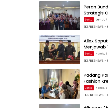
Peran Bund
Strategis 
Berita
Jumat, 7 
EKSPRESNEWS – K
Allex Sapu
Menjawab 
Berita
Kamis, 6
EKSPRESNEWS – 
Padang Pa
Fashion Kr
Berita
Kamis, 6
EKSPRESNEWS – P
Winarno Aj