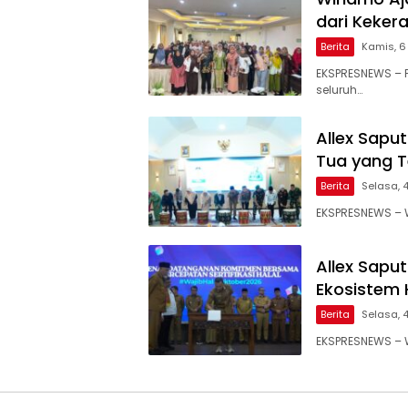
dari Keker
Berita
Kamis, 6
EKSPRESNEWS – 
seluruh…
Allex Saput
Tua yang T
Berita
Selasa, 
EKSPRESNEWS – W
Allex Sapu
Ekosistem 
Berita
Selasa, 
EKSPRESNEWS – W