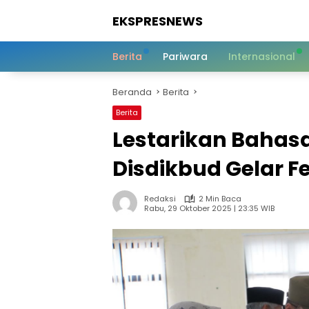
Langsung
EKSPRESNEWS
ke
konten
Informasi
Dalam
Berita
Pariwara
Internasional
Satu
Sentuhan
Beranda
Berita
Berita
Lestarikan Bahas
Disdikbud Gelar F
Redaksi
2 Min Baca
Rabu, 29 Oktober 2025 | 23:35 WIB