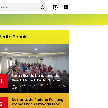
Berita Populer
Peran Bundo Kanduang dan
Niniak Mamak Dinilai Strategis
1
Cegah Perkawinan Usia Anak
Jumat, 7 Agustus 2026 | 12:17
0
WIB
Dekranasda Padang Panjang
2
Promosikan Kekayaan Produk