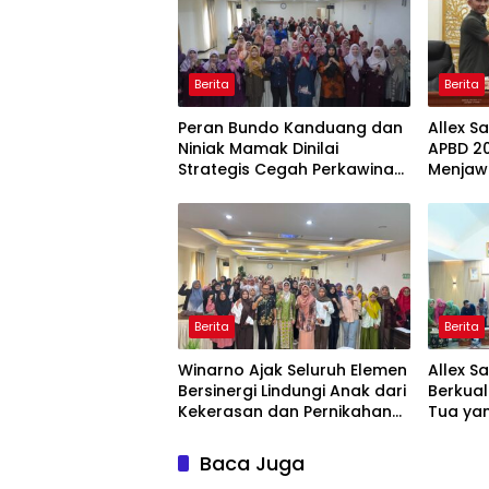
Berita
Berita
Peran Bundo Kanduang dan
Allex S
Niniak Mamak Dinilai
APBD 20
Strategis Cegah Perkawinan
Menjaw
Usia Anak
Ekonom
Berita
Berita
Winarno Ajak Seluruh Elemen
Allex S
Bersinergi Lindungi Anak dari
Berkual
Kekerasan dan Pernikahan
Tua yan
Dini
Baca Juga