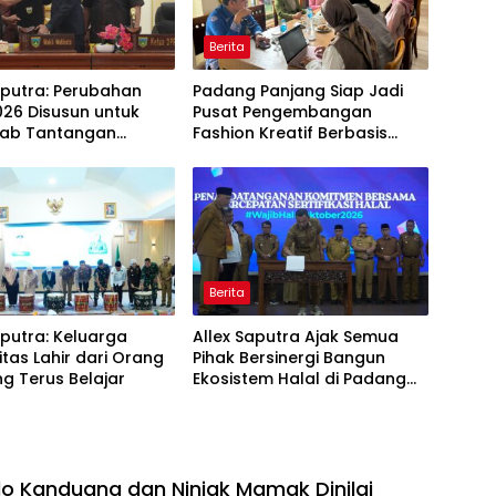
Berita
aputra: Perubahan
Padang Panjang Siap Jadi
26 Disusun untuk
Pusat Pengembangan
ab Tantangan
Fashion Kreatif Berbasis
i Daerah
Budaya Lokal
Berita
aputra: Keluarga
Allex Saputra Ajak Semua
itas Lahir dari Orang
Pihak Bersinergi Bangun
g Terus Belajar
Ekosistem Halal di Padang
Panjang
o Kanduang dan Niniak Mamak Dinilai