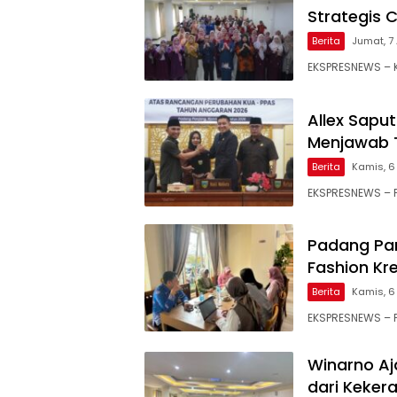
Strategis 
Berita
Jumat, 7 
EKSPRESNEWS – K
Allex Sapu
Menjawab 
Berita
Kamis, 6
EKSPRESNEWS – 
Padang Pa
Fashion Kr
Berita
Kamis, 6
EKSPRESNEWS – P
Winarno Aj
dari Keker