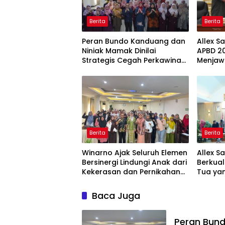
Berita
Berita
Peran Bundo Kanduang dan
Allex S
Niniak Mamak Dinilai
APBD 20
Strategis Cegah Perkawinan
Menjaw
Usia Anak
Ekonom
Berita
Berita
Winarno Ajak Seluruh Elemen
Allex S
Bersinergi Lindungi Anak dari
Berkual
Kekerasan dan Pernikahan
Tua yan
Dini
Baca Juga
Peran Bund