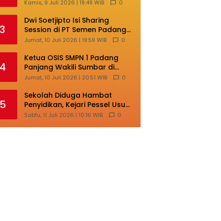
Lokal di Ajang Nasional
Kamis, 9 Juli 2026 | 19:49 WIB
0
Makassar
Dwi Soetjipto Isi Sharing
3
Session di PT Semen Padang;
Perusahaan Dituntut Lakukan
Jumat, 10 Juli 2026 | 19:59 WIB
0
Transformasi
Ketua OSIS SMPN 1 Padang
4
Panjang Wakili Sumbar di
Ajang Nasional Bintang Sobat
Jumat, 10 Juli 2026 | 20:51 WIB
0
SMP
Sekolah Diduga Hambat
5
Penyidikan, Kejari Pessel Usut
Dugaan Pungli SMAN 3 Painan
Sabtu, 11 Juli 2026 | 10:16 WIB
0