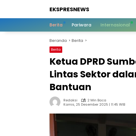
Langsung
EKSPRESNEWS
ke
konten
Informasi
Dalam
Berita
Pariwara
Internasional
Satu
Sentuhan
Beranda
Berita
Berita
Ketua DPRD Sumba
Lintas Sektor dal
Bantuan
Redaksi
2 Min Baca
Kamis, 25 Desember 2025 | 11:45 WIB