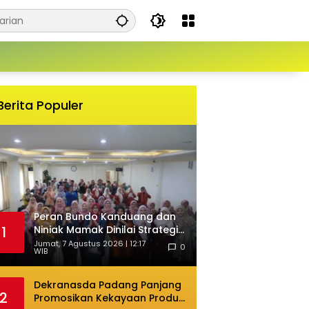
Berita Populer
Peran Bundo Kanduang dan
Niniak Mamak Dinilai Strategis
1
Cegah Perkawinan Usia Anak
Jumat, 7 Agustus 2026 | 12:17
0
WIB
Dekranasda Padang Panjang
2
Promosikan Kekayaan Produk