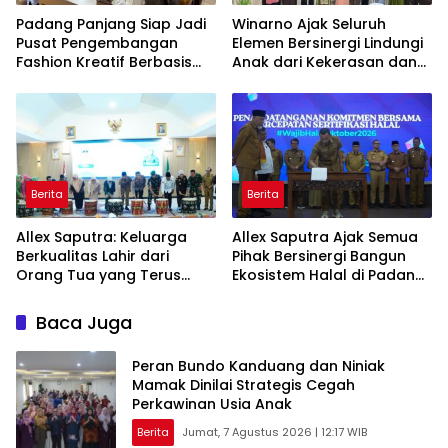
Padang Panjang Siap Jadi
Winarno Ajak Seluruh
Pusat Pengembangan
Elemen Bersinergi Lindungi
Fashion Kreatif Berbasis
Anak dari Kekerasan dan
Budaya Lokal
Pernikahan Dini
Berita
Berita
Allex Saputra: Keluarga
Allex Saputra Ajak Semua
Berkualitas Lahir dari
Pihak Bersinergi Bangun
Orang Tua yang Terus
Ekosistem Halal di Padang
Belajar
Panjang
Baca Juga
Peran Bundo Kanduang dan Niniak
Mamak Dinilai Strategis Cegah
Perkawinan Usia Anak
Berita
Jumat, 7 Agustus 2026 | 12:17 WIB