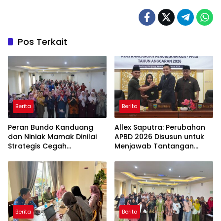
Pos Terkait
Berita
Berita
Peran Bundo Kanduang
Allex Saputra: Perubahan
dan Niniak Mamak Dinilai
APBD 2026 Disusun untuk
Strategis Cegah
Menjawab Tantangan
Perkawinan Usia Anak
Ekonomi Daerah
Berita
Berita