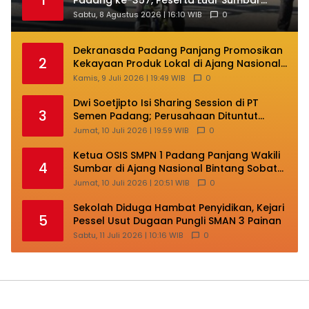
Turut Ramaikan
Sabtu, 8 Agustus 2026 | 16:10 WIB
0
Dekranasda Padang Panjang Promosikan
2
Kekayaan Produk Lokal di Ajang Nasional
Makassar
Kamis, 9 Juli 2026 | 19:49 WIB
0
Dwi Soetjipto Isi Sharing Session di PT
3
Semen Padang; Perusahaan Dituntut
Lakukan Transformasi
Jumat, 10 Juli 2026 | 19:59 WIB
0
Ketua OSIS SMPN 1 Padang Panjang Wakili
4
Sumbar di Ajang Nasional Bintang Sobat
SMP
Jumat, 10 Juli 2026 | 20:51 WIB
0
Sekolah Diduga Hambat Penyidikan, Kejari
5
Pessel Usut Dugaan Pungli SMAN 3 Painan
Sabtu, 11 Juli 2026 | 10:16 WIB
0